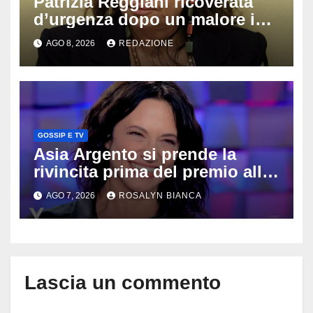
Patrizia Reggiani ricoverata
d’urgenza dopo un malore in
vacanza: come sta oggi l’ex
AGO 8, 2026
REDAZIONE
Lady Gucci
GOSSIP E TV
Asia Argento si prende la
rivincita prima del premio alla
carriera: «Mi chiamano
AGO 7, 2026
ROSALYN BIANCA
raccomandata e cagna»
Lascia un commento