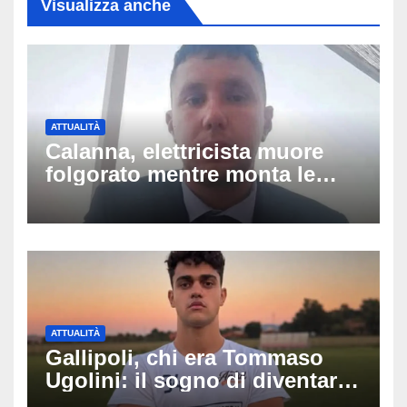
Visualizza anche
ATTUALITÀ
Calanna, elettricista muore
folgorato mentre monta le
luminarie della festa: chi era
Fabio Calabrò e cosa è
successo
ATTUALITÀ
Gallipoli, chi era Tommaso
Ugolini: il sogno di diventare
medico e la fascia da