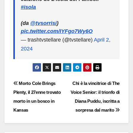
#isola
(da
@tvsorrisi
)
pic.twitter.com/IYFgo7Wy6O
— trashtvstellare (@tvstellare)
April 2,
2024
Navigazione
Morto Cole Brings
Chi è la vincitrice di The
Plenty, il 27enne trovato
Voice Senior: il trionfo di
articoli
morto in un bosco in
Diana Puddu, iscritta a
Kansas
sorpresa dal marito