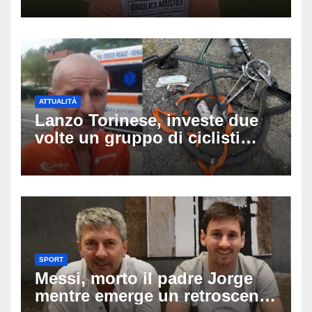
capitano, il dolore di Bologna
per il 19enne morto in mare
ATTUALITÀ
Lanzo Torinese, investe due
volte un gruppo di ciclisti
dopo una lite: arrestato
73enne, il racconto choc di un
ferito
SPORT
Messi, morto il padre Jorge
mentre emerge un retroscena