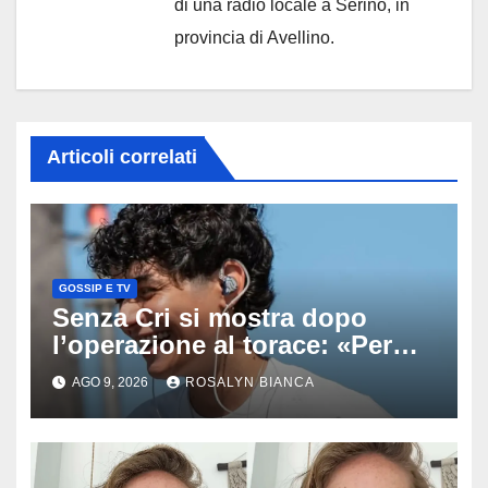
di una radio locale a Serino, in
provincia di Avellino.
Articoli correlati
GOSSIP E TV
Senza Cri si mostra dopo
l’operazione al torace: «Per
anni mi sentivo in trappola», il
AGO 9, 2026
ROSALYN BIANCA
racconto sul difficile percorso
verso la serenità