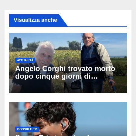
Visualizza anche
ATTUALITÀ
Angelo Corghi trovato morto
dopo cinque giorni di
ricerche: il giallo dell’80enne
scomparso dopo essere
uscito dall’Inps a Grosseto
GOSSIP E TV