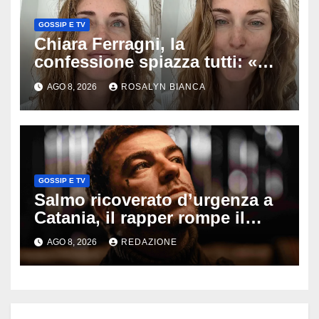
GOSSIP E TV
Chiara Ferragni, la
confessione spiazza tutti: «Un
mio ex voleva che mi rifacessi
AGO 8, 2026
ROSALYN BIANCA
il seno». Poi svela i ritocchi di
cui si è pentita
GOSSIP E TV
Salmo ricoverato d’urgenza a
Catania, il rapper rompe il
silenzio dopo la notte in
AGO 8, 2026
REDAZIONE
ospedale: come sta e cosa
succede al tour