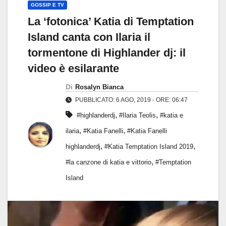
GOSSIP E TV
La ‘fotonica’ Katia di Temptation
Island canta con Ilaria il
tormentone di Highlander dj: il
video è esilarante
Di
Rosalyn Bianca
PUBBLICATO: 6 AGO, 2019 - ORE: 06:47
,
,
#highlanderdj
#Ilaria Teolis
#katia e
,
,
ilaria
#Katia Fanelli
#Katia Fanelli
,
,
highlanderdj
#Katia Temptation Island 2019
,
#la canzone di katia e vittorio
#Temptation
Island