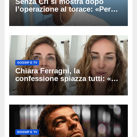
Senza Cri si mostra dopo
l’operazione al torace: «Per
anni mi sentivo in trappola», il
racconto sul difficile percorso
verso la serenità
GOSSIP E TV
Chiara Ferragni, la
confessione spiazza tutti: «Un
mio ex voleva che mi rifacessi
il seno». Poi svela i ritocchi di
cui si è pentita
GOSSIP E TV