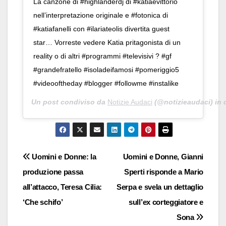
La canzone di #highlanderdj di #katiaevittorio
nell’interpretazione originale e #fotonica di
#katiafanelli con #ilariateolis divertita guest
star… Vorreste vedere Katia pritagonista di un
reality o di altri #programmi #televisivi ? #gf
#grandefratello #isoladeifamosi #pomeriggio5
#videooftheday #blogger #followme #instalike
Un post condiviso da
Notizie Audaci
(@notizieaudaci) in 
Navigazione
Uomini e Donne: la
Uomini e Donne, Gianni
produzione passa
Sperti risponde a Mario
articoli
all’attacco, Teresa Cilia:
Serpa e svela un dettaglio
‘Che schifo’
sull’ex corteggiatore e
Sona