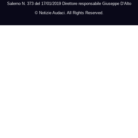
Salerno N. 373 del 17/01/2019 Direttore responsabile Giuseppe D’Alto
©
Notizie Audaci. All Rights Reserved.