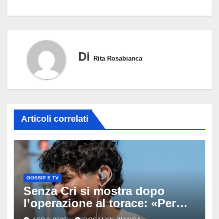
Di
Rita Rosabianca
Articoli correlati
GOSSIP E TV
Senza Cri si mostra dopo
l’operazione al torace: «Per
anni mi sentivo in trappola», il