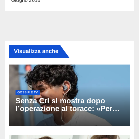
Giugno 2018
Visualizza anche
GOSSIP E TV
Senza Cri si mostra dopo
l’operazione al torace: «Per
anni mi sentivo in trappola», il
racconto sul difficile percorso
verso la serenità