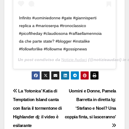
Infinito #uominiedonne #gate #giannisperti
replica a #marioserpa #tronoclassico
#picoftheday #claudiosona #raffaellamennoia
da che parte state? #blogger #instalike
#followforlike #followme #gossipnews
Un post condiviso da
Notizie Audaci
(@notizieaudaci) in 
Navigazione
La ‘fotonica’ Katia di
Uomini e Donne, Pamela
Temptation Island canta
Barretta in diretta Ig:
articoli
con Ilaria il tormentone di
‘Stefano e Noel? Una
Highlander dj: il video è
coppia finta, si lasceranno’
esilarante