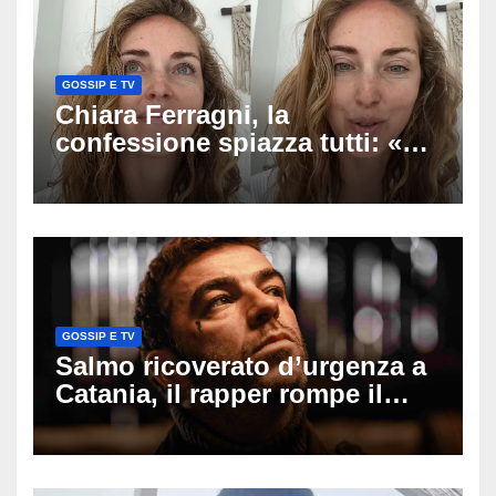
GOSSIP E TV
Chiara Ferragni, la
confessione spiazza tutti: «Un
mio ex voleva che mi rifacessi
il seno». Poi svela i ritocchi di
cui si è pentita
GOSSIP E TV
Salmo ricoverato d’urgenza a
Catania, il rapper rompe il
silenzio dopo la notte in
ospedale: come sta e cosa
succede al tour