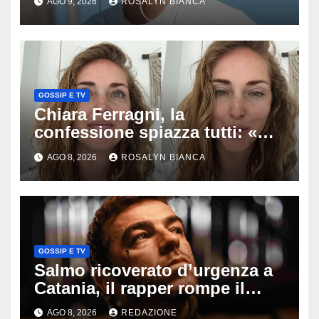
AGO 9, 2026
ROSALYN BIANCA
racconto sul difficile percorso
verso la serenità
GOSSIP E TV
Chiara Ferragni, la
confessione spiazza tutti: «Un
mio ex voleva che mi rifacessi
AGO 8, 2026
ROSALYN BIANCA
il seno». Poi svela i ritocchi di
cui si è pentita
GOSSIP E TV
Salmo ricoverato d’urgenza a
Catania, il rapper rompe il
silenzio dopo la notte in
AGO 8, 2026
REDAZIONE