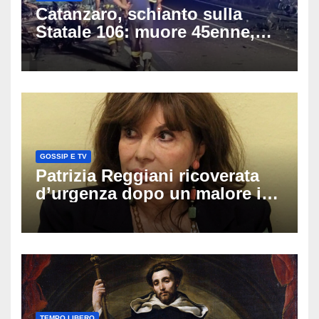
Catanzaro, schianto sulla
Statale 106: muore 45enne,
coinvolti un’auto, un suv e
una moto
GOSSIP E TV
Patrizia Reggiani ricoverata
d’urgenza dopo un malore in
vacanza: come sta oggi l’ex
Lady Gucci
TEMPO LIBERO