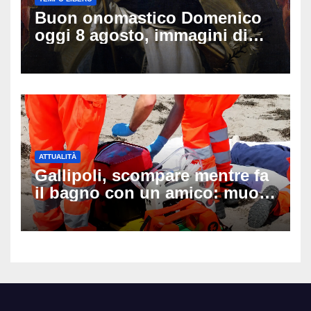
Buon onomastico Domenico
oggi 8 agosto, immagini di
auguri da condividere
ATTUALITÀ
Gallipoli, scompare mentre fa
il bagno con un amico: muore
a 19 anni dopo 45 minuti di
disperati tentativi di
rianimazione