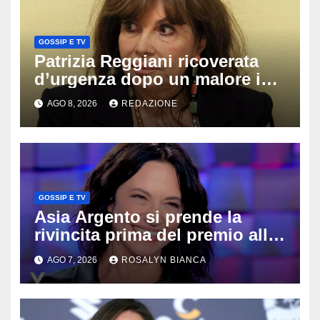
GOSSIP E TV
Patrizia Reggiani ricoverata
d’urgenza dopo un malore in
vacanza: come sta oggi l’ex
AGO 8, 2026
REDAZIONE
Lady Gucci
GOSSIP E TV
Asia Argento si prende la
rivincita prima del premio alla
carriera: «Mi chiamano
AGO 7, 2026
ROSALYN BIANCA
raccomandata e cagna»