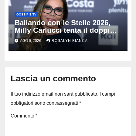
GOSSIP E TV
Ballando con le Stelle 2026,
Milly Carlucci tenta il doppio
colpo: tra i papabili Ornella
AGO 6, 2026
ROSALYN BIANCA
Muti e Monica Guerritore
Lascia un commento
Il tuo indirizzo email non sarà pubblicato.
I campi
obbligatori sono contrassegnati
*
Commento
*