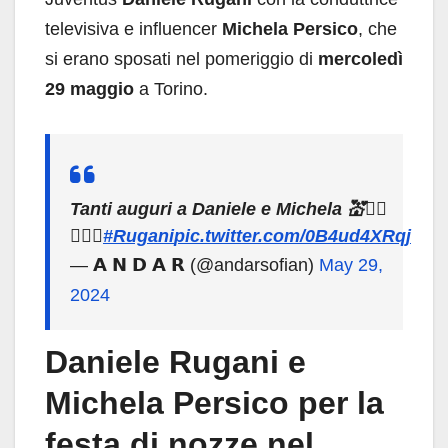
televisiva e influencer
Michela Persico
, che
si erano sposati nel pomeriggio di
mercoledì
29 maggio
a Torino.
Tanti auguri a Daniele e Michela 💒👰‍♀️
🤵🏻‍♂️
#Rugani
pic.twitter.com/0B4ud4XRqj
— 𝗔 𝗡 𝗗 𝗔 𝗥 (@andarsofian)
May 29,
2024
Daniele Rugani e
Michela Persico per la
festa di nozze nel