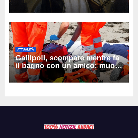
auguri da condividere
ATTUALITÀ
Gallipoli, scompare mentre fa
il bagno con un amico: muore
a 19 anni dopo 45 minuti di
disperati tentativi di
rianimazione