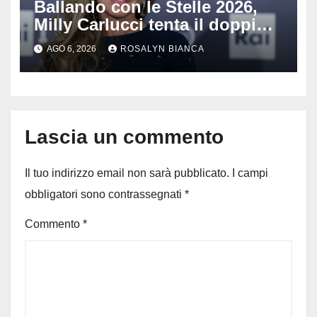
Ballando con le Stelle 2026,
Milly Carlucci tenta il doppio
colpo: tra i papabili Ornella
AGO 6, 2026
ROSALYN BIANCA
Muti e Monica Guerritore
Lascia un commento
Il tuo indirizzo email non sarà pubblicato.
I campi
obbligatori sono contrassegnati
*
Commento
*