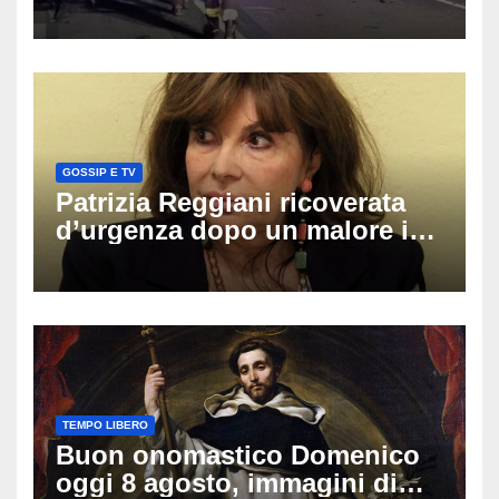
coinvolti un’auto, un suv e
una moto
GOSSIP E TV
Patrizia Reggiani ricoverata
d’urgenza dopo un malore in
vacanza: come sta oggi l’ex
Lady Gucci
TEMPO LIBERO
Buon onomastico Domenico
oggi 8 agosto, immagini di