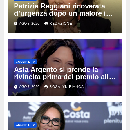
Patrizia Reggiani ricoverata
d’urgenza dopo un malore in
vacanza: come sta oggi l’ex
AGO 8, 2026
REDAZIONE
Lady Gucci
GOSSIP E TV
Asia Argento si prende la
rivincita prima del premio alla
carriera: «Mi chiamano
AGO 7, 2026
ROSALYN BIANCA
raccomandata e cagna»
GOSSIP E TV