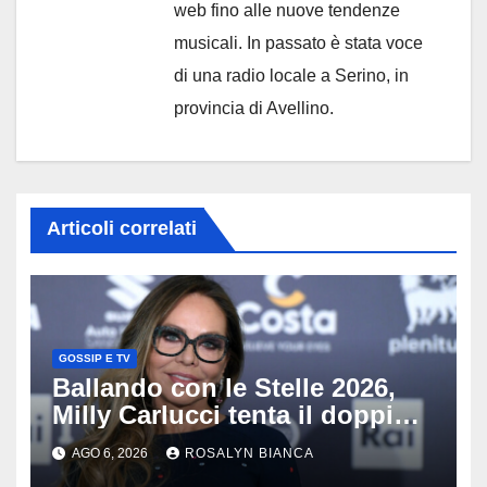
web fino alle nuove tendenze
musicali. In passato è stata voce
di una radio locale a Serino, in
provincia di Avellino.
Articoli correlati
GOSSIP E TV
Ballando con le Stelle 2026,
Milly Carlucci tenta il doppio
colpo: tra i papabili Ornella
AGO 6, 2026
ROSALYN BIANCA
Muti e Monica Guerritore