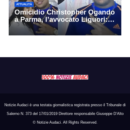
ATTUALITÀ
Omicidio Christopher Ogando
a Parma, l’avvocato Liguori:
«Ogni elemento va
approfondito fino in fondo»,
migliaia di chat al vaglio degli
investigatori
Notizie Audaci è una testata giornalistica registrata presso il Tribunale di
Salerno N. 373 del 17/01/2019 Direttore responsabile Giuseppe D’Alto
©
Notizie Audaci. All Rights Reserved.