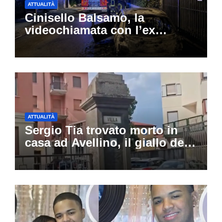
ATTUALITÀ
Cinisello Balsamo, la
videochiamata con l’ex
fidanzata e il dramma: 35enne
lotta tra la vita e la morte
ATTUALITÀ
Sergio Tia trovato morto in
casa ad Avellino, il giallo della
porta socchiusa: disposta
l’autopsia