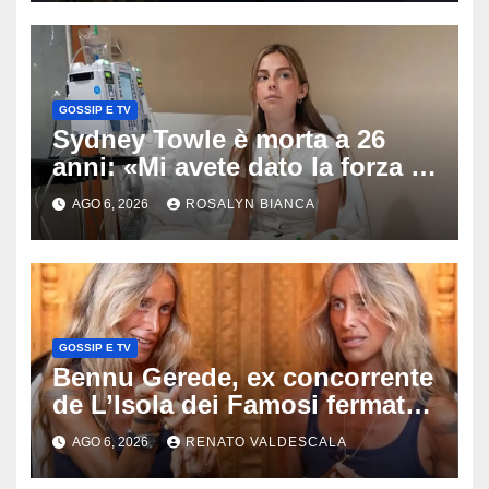
GOSSIP E TV
Sydney Towle è morta a 26
anni: «Mi avete dato la forza di
andare avanti», l’ultimo
AGO 6, 2026
ROSALYN BIANCA
messaggio dell’influencer
commuove i fan
GOSSIP E TV
Bennu Gerede, ex concorrente
de L’Isola dei Famosi fermata
dopo una diretta: cosa ha
AGO 6, 2026
RENATO VALDESCALA
mostrato e perché ora rischia
un processo