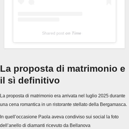
Shared post
on
Time
A
v
i
La proposta di matrimonio e
a
il sì definitivo
b
i
La proposta di matrimonio era arrivata nel luglio 2025 durante
l
una cena romantica in un ristorante stellato della Bergamasca.
e
t
In quell’occasione Paola aveva condiviso sui social la foto
e
dell’anello di diamanti ricevuto da Bellanova