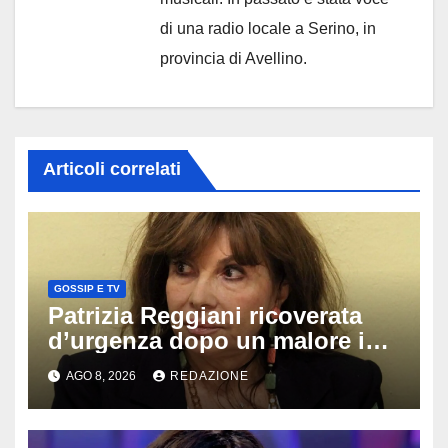
di una radio locale a Serino, in
provincia di Avellino.
Articoli correlati
GOSSIP E TV
Patrizia Reggiani ricoverata
d’urgenza dopo un malore in
vacanza: come sta oggi l’ex
AGO 8, 2026
REDAZIONE
Lady Gucci