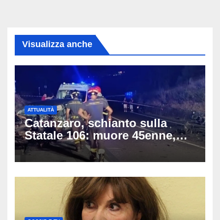
Visualizza anche
ATTUALITÀ
Catanzaro, schianto sulla
Statale 106: muore 45enne,
coinvolti un’auto, un suv e
una moto