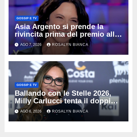
GOSSIP E TV
Asia Argento si prende la
rivincita prima del premio alla
carriera: «Mi chiamano
AGO 7, 2026
ROSALYN BIANCA
raccomandata e cagna»
GOSSIP E TV
Ballando con le Stelle 2026,
Milly Carlucci tenta il doppio
colpo: tra i papabili Ornella
AGO 6, 2026
ROSALYN BIANCA
Muti e Monica Guerritore