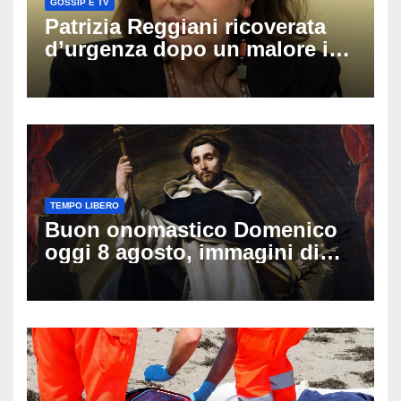
GOSSIP E TV
Patrizia Reggiani ricoverata
d’urgenza dopo un malore in
vacanza: come sta oggi l’ex
Lady Gucci
TEMPO LIBERO
Buon onomastico Domenico
oggi 8 agosto, immagini di
auguri da condividere