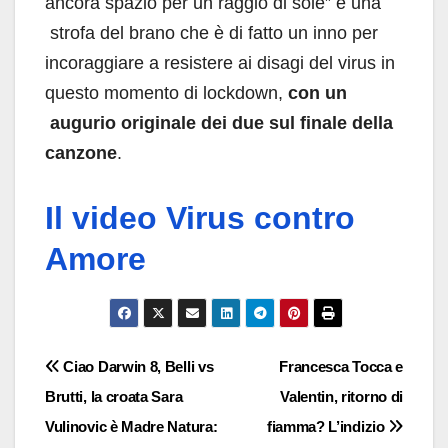
ancora spazio per un raggio di sole” è una
strofa del brano che è di fatto un inno per
incoraggiare a resistere ai disagi del virus in
questo momento di lockdown,
con un
augurio originale dei due sul finale della
canzone
.
Il video Virus contro
Amore
Navigazione
Ciao Darwin 8, Belli vs
Francesca Tocca e
Brutti, la croata Sara
Valentin, ritorno di
articoli
Vulinovic è Madre Natura:
fiamma? L’indizio