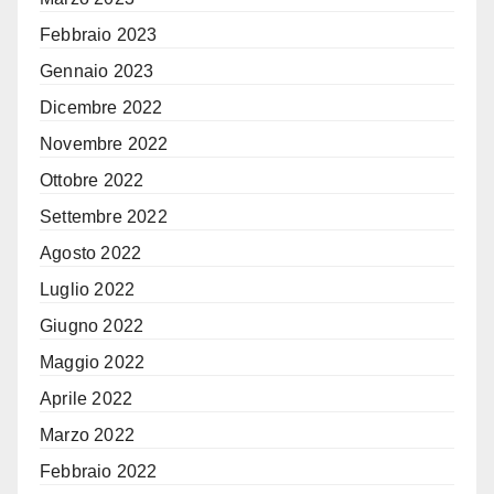
Febbraio 2023
Gennaio 2023
Dicembre 2022
Novembre 2022
Ottobre 2022
Settembre 2022
Agosto 2022
Luglio 2022
Giugno 2022
Maggio 2022
Aprile 2022
Marzo 2022
Febbraio 2022