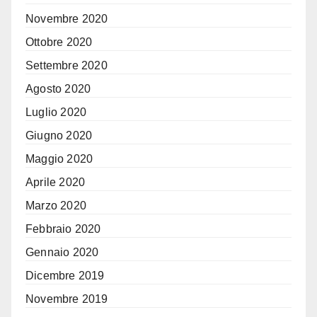
Novembre 2020
Ottobre 2020
Settembre 2020
Agosto 2020
Luglio 2020
Giugno 2020
Maggio 2020
Aprile 2020
Marzo 2020
Febbraio 2020
Gennaio 2020
Dicembre 2019
Novembre 2019