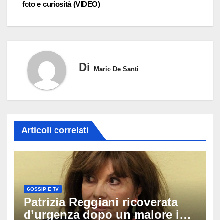
foto e curiosità (VIDEO)
Di
Mario De Santi
Articoli correlati
GOSSIP E TV
Patrizia Reggiani ricoverata
d’urgenza dopo un malore in