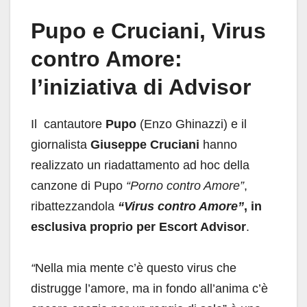
Pupo e Cruciani, Virus
contro Amore:
l’iniziativa di Advisor
Il cantautore
Pupo
(Enzo Ghinazzi) e il
giornalista
Giuseppe Cruciani
hanno
realizzato un riadattamento ad hoc della
canzone di Pupo
“Porno contro Amore”
,
ribattezzandola
“Virus contro Amore”
, in
esclusiva proprio per Escort Advisor
.
“
Nella mia mente
c’è
questo virus che
distrugge l’amore, ma in fondo all’anima c’è