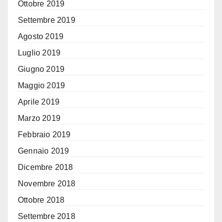
Ottobre 2019
Settembre 2019
Agosto 2019
Luglio 2019
Giugno 2019
Maggio 2019
Aprile 2019
Marzo 2019
Febbraio 2019
Gennaio 2019
Dicembre 2018
Novembre 2018
Ottobre 2018
Settembre 2018