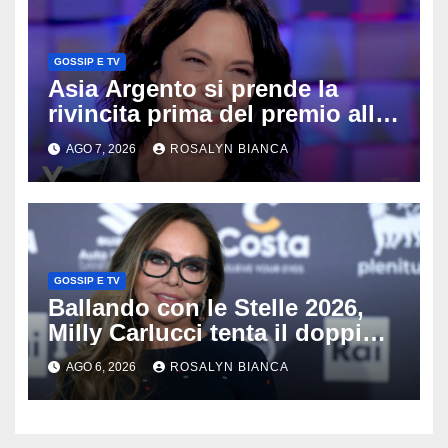
GOSSIP E TV
Asia Argento si prende la
rivincita prima del premio alla
carriera: «Mi chiamano
AGO 7, 2026
ROSALYN BIANCA
raccomandata e cagna»
GOSSIP E TV
Ballando con le Stelle 2026,
Milly Carlucci tenta il doppio
colpo: tra i papabili Ornella
AGO 6, 2026
ROSALYN BIANCA
Muti e Monica Guerritore