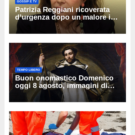
GOSSIP E TV
Patrizia Reggiani ricoverata
d’urgenza dopo un malore in
vacanza: come sta oggi l’ex
Lady Gucci
TEMPO LIBERO
Buon onomastico Domenico
oggi 8 agosto, immagini di
auguri da condividere