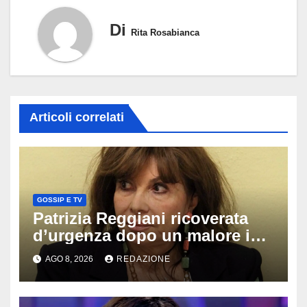
Di
Rita Rosabianca
Articoli correlati
GOSSIP E TV
Patrizia Reggiani ricoverata
d’urgenza dopo un malore in
vacanza: come sta oggi l’ex
AGO 8, 2026
REDAZIONE
Lady Gucci