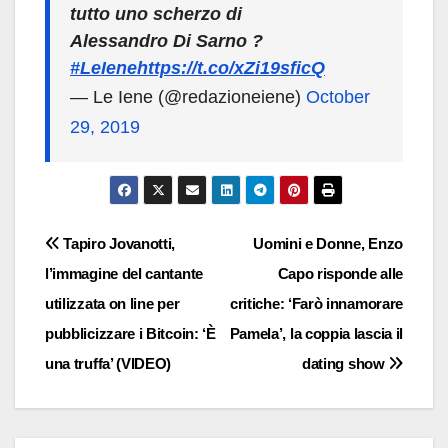
tutto uno scherzo di
Alessandro Di Sarno ?
#LeIene
https://t.co/xZi19sficQ
— Le Iene (@redazioneiene)
October
29, 2019
Navigazione
Tapiro Jovanotti,
Uomini e Donne, Enzo
l’immagine del cantante
Capo risponde alle
articoli
utilizzata on line per
critiche: ‘Farò innamorare
pubblicizzare i Bitcoin: ‘È
Pamela’, la coppia lascia il
una truffa’ (VIDEO)
dating show