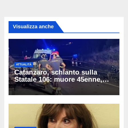
Visualizza anche
ATTUALITÀ
Catanzaro, schianto sulla
Statale 106: muore 45enne,
coinvolti un’auto, un suv e
una moto