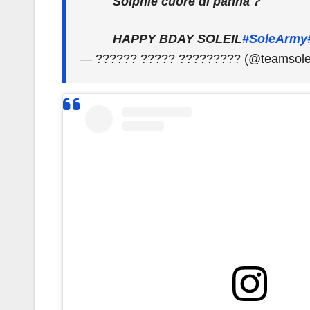
Solphie cuore di panna ?
HAPPY BDAY SOLEIL
#SoleArmy
— ?????? ????? ????????? (@teamsole