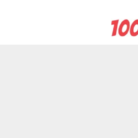
Salta
al
contenuto