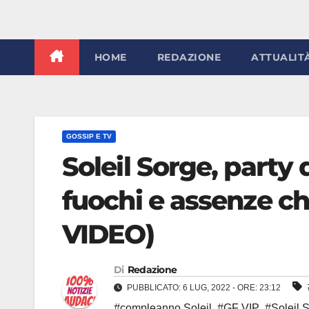
HOME
REDAZIONE
ATTUALIT
GOSSIP E TV
Soleil Sorge, party 
fuochi e assenze c
VIDEO)
Di
Redazione
PUBBLICATO: 6 LUG, 2022 - ORE: 23:12
#compleanno Soleil
,
#GF VIP
,
#Soleil 