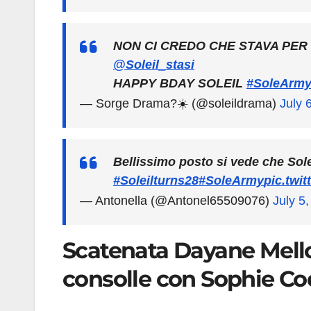
NON CI CREDO CHE STAVA PER
@Soleil_stasi
HAPPY BDAY SOLEIL
#SoleArm
— Sorge Drama?☀️ (@soleildrama)
July 
Bellissimo posto si vede che So
#Soleilturns28
#SoleArmy
pic.twi
— Antonella (@Antonel65509076)
July 5
Scatenata Dayane Mello
consolle con Sophie C