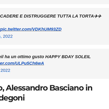
 CADERE E DISTRUGGERE TUTTA LA TORTA✈️✈️
y
pic.twitter.com/VDKhUM93ZD
6, 2022
leil ha un ottimo gusto HAPPY BDAY SOLEIL
tter.com/ULPu5Ch6wA
, 2022
, Alessandro Basciano in
odegoni