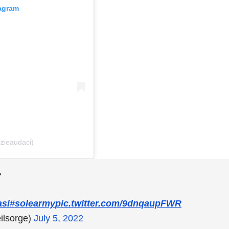
tagram
izieaudaci)
?
asi
#solearmy
pic.twitter.com/9dnqaupFWR
ilsorge)
July 5, 2022