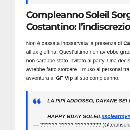
Compleanno Soleil Sorg
Costantino: l’indiscrez
Non è passata inosservata la presenza di
Ca
all’ex gieffina. Quest’ultimo non avrebbe gra
non sarebbe stato invitato al party. Una dec
avrebbe fatto storcere il muso al personal tra
avventura al
GF Vip
al suo compleanno.
LA PIPÌ ADDOSSO, DAYANE SEI 
HAPPY BDAY SOLEIL
#solearmy
— ?????? ????? ????????? (@teamsole