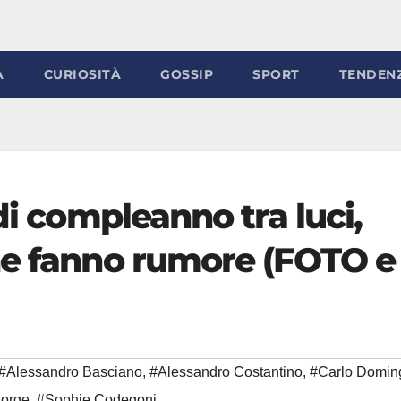
À
CURIOSITÀ
GOSSIP
SPORT
TENDEN
di compleanno tra luci,
he fanno rumore (FOTO e
#Alessandro Basciano
,
#Alessandro Costantino
,
#Carlo Domin
Sorge
,
#Sophie Codegoni