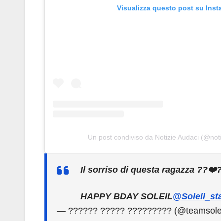
Visualizza questo post su Ins
Un post condiviso da Notizie Audaci (@not
Il sorriso di questa ragazza ??❤️‍
HAPPY BDAY SOLEIL
@Soleil_st
— ?????? ????? ????????? (@teamsole