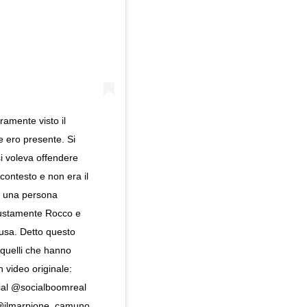
mente visto il
e ero presente. Si
si voleva offendere
 contesto e non era il
è una persona
giustamente Rocco e
ausa. Detto questo
i quelli che hanno
h video originale:
cial @socialboomreal
 @ilmarpione_camuno