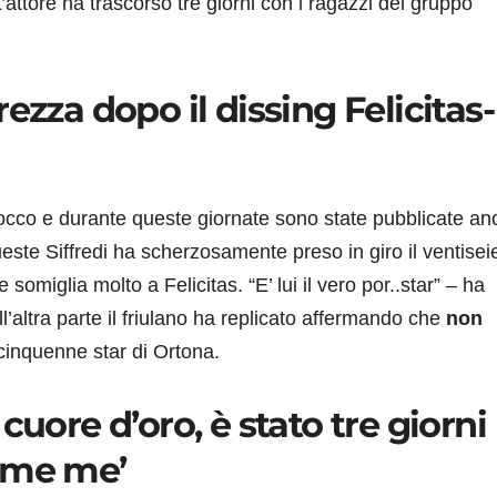
L’attore ha trascorso tre giorni con i ragazzi del gruppo
ezza dopo il dissing Felicitas-
Rocco e durante queste giornate sono state pubblicate an
este Siffredi ha scherzosamente preso in giro il ventise
 somiglia molto a Felicitas. “E’ lui il vero por..star” – ha
l’altra parte il friulano ha replicato affermando che
non
cinquenne star di Ortona.
cuore d’oro, è stato tre giorni
ome me’