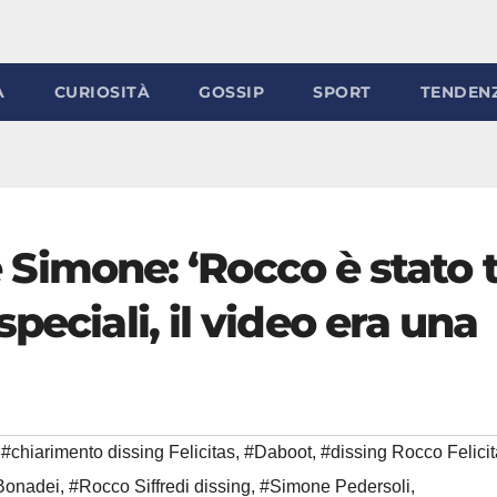
À
CURIOSITÀ
GOSSIP
SPORT
TENDEN
 e Simone: ‘Rocco è stato 
peciali, il video era una
#chiarimento dissing Felicitas
,
#Daboot
,
#dissing Rocco Felici
 Bonadei
,
#Rocco Siffredi dissing
,
#Simone Pedersoli
,