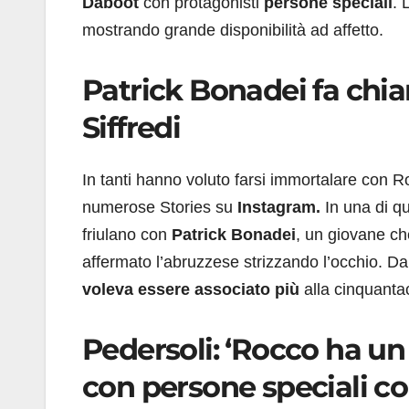
Daboot
con protagonisti
persone speciali
. 
mostrando grande disponibilità ad affetto.
Patrick Bonadei fa chiar
Siffredi
In tanti hanno voluto farsi immortalare con 
numerose Stories su
Instagram.
In una di qu
friulano con
Patrick Bonadei
, un giovane che
affermato l’abruzzese strizzando l’occhio. Dal
voleva essere associato più
alla cinquanta
Pedersoli: ‘Rocco ha un 
con persone speciali c