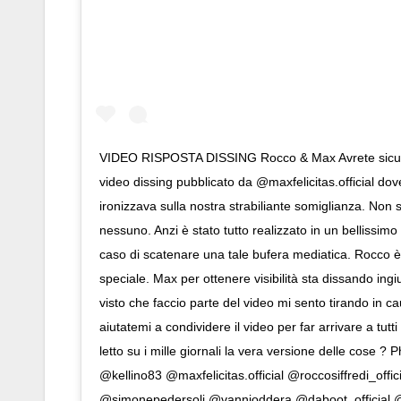
VIDEO RISPOSTA DISSING Rocco & Max Avrete sicura
video dissing pubblicato da @maxfelicitas.official dov
ironizzava sulla nostra strabiliante somiglianza. Non 
nessuno. Anzi è stato tutto realizzato in un bellissimo
caso di scatenare una tale bufera mediatica. Rocco 
speciale. Max per ottenere visibilità sta dissando in
visto che faccio parte del video mi sento tirando in c
aiutatemi a condividere il video per far arrivare a tutt
letto su i mille giornali la vera versione delle cose ? P
@kellino83 @maxfelicitas.official @roccosiffredi_offi
@simonepedersoli @vannioddera @daboot_official