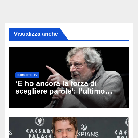
Visualizza anche
GOSSIP E TV
‘E ho ancora la forza di
scegliere parole’: l’ultimo
viaggio di Francesco Guccini,
i fan in pellegrinaggio a
Pavana