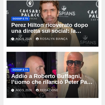
GOSSIP E TV
Perez Hilton ricoverato dopo
una diretta sui social: la
famiglia rompe il silenzio sulle
AGO 6, 2026
ROSALYN BIANCA
sue condizioni
GOSSIP E TV
Addio a Roberto Buffagni,
l’uomo che rilanciò Peter Pan
e Villa delle Rose: aveva 59
AGO 5, 2026
REDAZIONE
anni