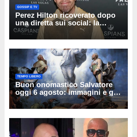
GOSSIP E TV
Perez Hilton ricoverato dopo
una diretta sui social: la
famiglia rompe il silenzio
sulle sue condizioni
TEMPO LIBERO
Buon onomastico Salvatore
oggi 6 agosto: immagini e gif
di auguri da condividere