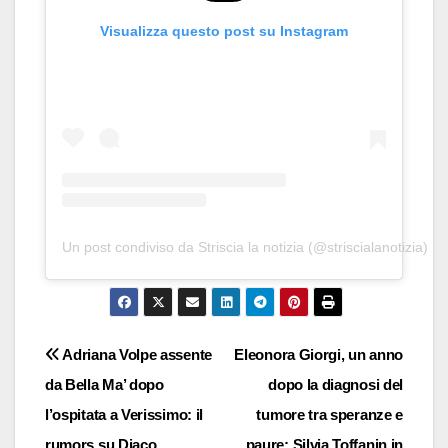
Visualizza questo post su Instagram
Un post condiviso da Striscia la notizia (@striscialanotizia)
Navigazione
Adriana Volpe assente
Eleonora Giorgi, un anno
da Bella Ma’ dopo
dopo la diagnosi del
articoli
l’ospitata a Verissimo: il
tumore tra speranze e
rumors su Diaco
paure: Silvia Toffanin in