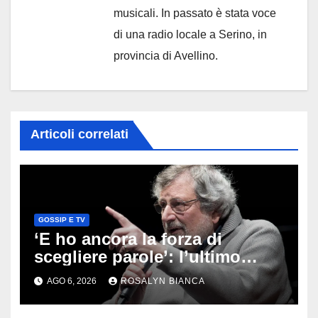
musicali. In passato è stata voce
di una radio locale a Serino, in
provincia di Avellino.
Articoli correlati
GOSSIP E TV
‘E ho ancora la forza di
scegliere parole’: l’ultimo
viaggio di Francesco Guccini,
AGO 6, 2026
ROSALYN BIANCA
i fan in pellegrinaggio a
Pavana