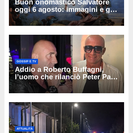
Buon onomastico Salvatore
oggi 6 agosto: immagini e gif
di auguri da condividere
GOSSIP E TV
Addio a Roberto Buffagni,
l’uomo che rilanciò Peter Pan
e Villa delle Rose: aveva 59
anni
ATTUALITÀ