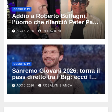
GOSSIP E TV
Addio a Roberto Buffagni,
l’uomo che rilanciò Peter Pan
e Villa delle Rose: aveva 59
AGO 5, 2026
REDAZIONE
anni
GOSSIP E TV
Sanremo Giovani 2026, torna il
pass diretto tra i Big: ecco la
rivoluzione di Stefano De
AGO 5, 2026
ROSALYN BIANCA
Martino