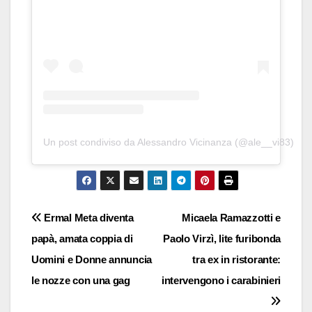
Un post condiviso da Alessandro Vicinanza (@ale__vi83)
Navigazione
Ermal Meta diventa
Micaela Ramazzotti e
papà, amata coppia di
Paolo Virzì, lite furibonda
articoli
Uomini e Donne annuncia
tra ex in ristorante:
le nozze con una gag
intervengono i carabinieri