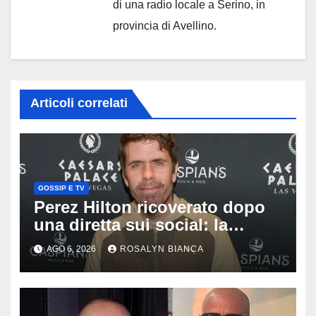
di una radio locale a Serino, in
provincia di Avellino.
Articoli correlati
GOSSIP E TV
Perez Hilton ricoverato dopo
una diretta sui social: la
famiglia rompe il silenzio sulle
AGO 6, 2026
ROSALYN BIANCA
sue condizioni