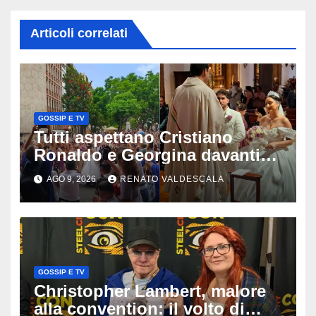
Articoli correlati
GOSSIP E TV
Tutti aspettano Cristiano
Ronaldo e Georgina davanti
alla cattedrale: ma il
AGO 9, 2026
RENATO VALDESCALA
matrimonio era di un’altra
coppia
GOSSIP E TV
Christopher Lambert, malore
alla convention: il volto di