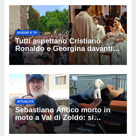
GOSSIP E TV
Tutti aspettano Cristiano
Ronaldo e Georgina davanti
alla cattedrale: ma il
matrimonio era di un’altra
coppia
ATTUALITÀ
Sebastiano Antico morto in
moto a Val di Zoldo: si
schianta con il sidecar, salvi i
due cagnolini