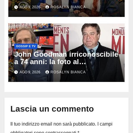
Highlander trasportato via in
AGO 9, 2026
ROSALYN BIANCA
ambulanza davanti ai fan
GOSSIP E TV
John Goodman irriconoscibile
a 74 anni: la foto al
supermercato svela la
AGO 9, 2026
ROSALYN BIANCA
trasformazione della star de Il
grande Lebowski
Lascia un commento
Il tuo indirizzo email non sarà pubblicato.
I campi
obbligatori sono contrassegnati
*