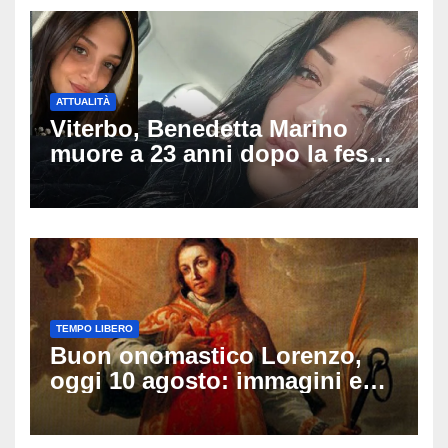
ATTUALITÀ
Viterbo, Benedetta Marino
muore a 23 anni dopo la festa
di compleanno: trovata senza
vita nell’ex consorzio, è giallo
sulle ultime ore
TEMPO LIBERO
Buon onomastico Lorenzo,
oggi 10 agosto: immagini e
gif di auguri da condividere
sui social