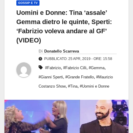
GOSSIP E TV
Uomini e Donne: Tina ‘assale’
Gemma dietro le quinte, Sperti:
‘Fabrizio voleva andare al GF’
(VIDEO)
Di
Donatello Scarreva
PUBBLICATO: 25 APR, 2019 - ORE: 15:58
,
,
,
#Fabrizio
#Fabrizio Cilli
#Gemma
,
,
#Gianni Sperti
#Grande Fratello
#Maurizio
,
,
Costanzo Show
#Tina
#Uomini e Donne