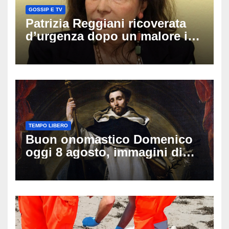
GOSSIP E TV
Patrizia Reggiani ricoverata
d’urgenza dopo un malore in
vacanza: come sta oggi l’ex
Lady Gucci
TEMPO LIBERO
Buon onomastico Domenico
oggi 8 agosto, immagini di
auguri da condividere