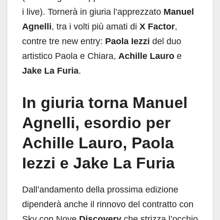
i live). Tornerà in giuria l’apprezzato
Manuel
Agnelli
, tra i volti più amati di
X Factor
,
contre tre new entry:
Paola Iezzi
del duo
artistico Paola e Chiara,
Achille Lauro
e
Jake La Furia
.
In giuria torna Manuel
Agnelli, esordio per
Achille Lauro, Paola
Iezzi e Jake La Furia
Dall’andamento della prossima edizione
dipenderà anche il rinnovo del contratto con
Sky con Nove
Discovery
che strizza l’occhio