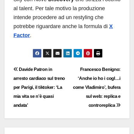
al talent. Per tale motivo la produzione
intende procedere ad un restyling che
potrebbe riguardare anche la formula di
X
Factor
.
Navigazione
Davide Patron in
Francesco Benigno:
arresto cardiaco sul treno
‘Anche io ho i cogl…i
articoli
per Parigi, il tiktoker: ‘La
come Vladimiro’, bufera
mia vita se n’è quasi
sul web: replica e
andata’
controreplica