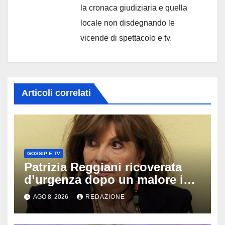
la cronaca giudiziaria e quella
locale non disdegnando le
vicende di spettacolo e tv.
Articoli correlati
GOSSIP E TV
Patrizia Reggiani ricoverata
d’urgenza dopo un malore in
vacanza: come sta oggi l’ex
AGO 8, 2026
REDAZIONE
Lady Gucci