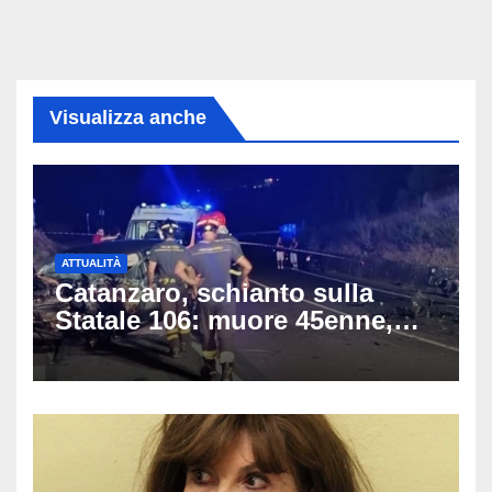
Visualizza anche
ATTUALITÀ
Catanzaro, schianto sulla
Statale 106: muore 45enne,
coinvolti un’auto, un suv e
una moto