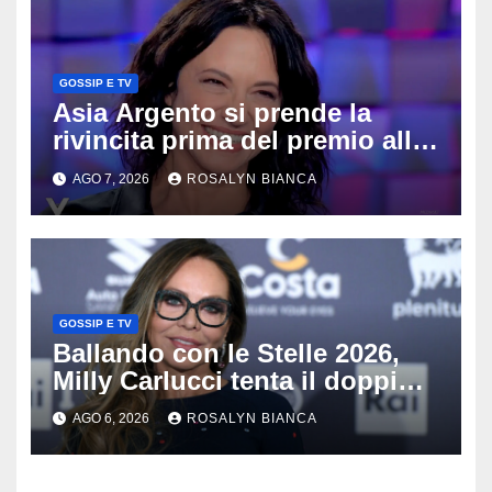
GOSSIP E TV
Asia Argento si prende la
rivincita prima del premio alla
carriera: «Mi chiamano
AGO 7, 2026
ROSALYN BIANCA
raccomandata e cagna»
GOSSIP E TV
Ballando con le Stelle 2026,
Milly Carlucci tenta il doppio
colpo: tra i papabili Ornella
AGO 6, 2026
ROSALYN BIANCA
Muti e Monica Guerritore