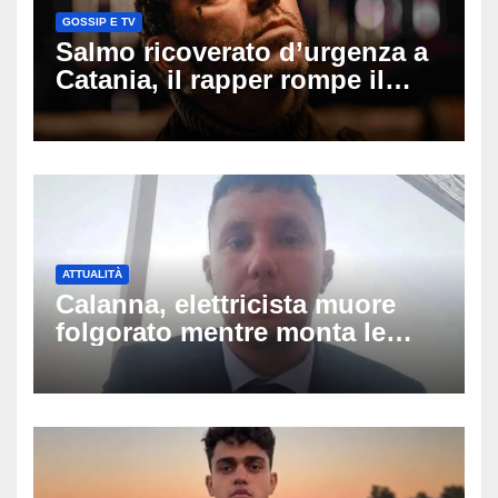
GOSSIP E TV
Salmo ricoverato d’urgenza a
Catania, il rapper rompe il
silenzio dopo la notte in
ospedale: come sta e cosa
succede al tour
ATTUALITÀ
Calanna, elettricista muore
folgorato mentre monta le
luminarie della festa: chi era
Fabio Calabrò e cosa è
successo