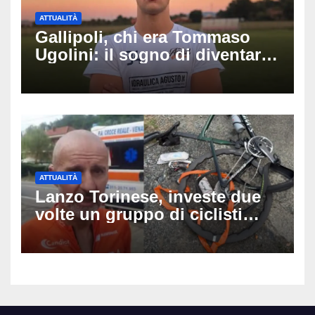
ATTUALITÀ
Gallipoli, chi era Tommaso
Ugolini: il sogno di diventare
medico e la fascia da
capitano, il dolore di Bologna
per il 19enne morto in mare
ATTUALITÀ
Lanzo Torinese, investe due
volte un gruppo di ciclisti
dopo una lite: arrestato
73enne, il racconto choc di un
ferito