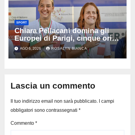
SPORT
Chiara Pellacani domina gli
Europei di Parigi, cinque ori in
cinque gare: ‘Nel sincro siamo
AGO 6, 2026
ROSALYN BIANCA
da medaglia olimpica’
Lascia un commento
Il tuo indirizzo email non sarà pubblicato.
I campi
obbligatori sono contrassegnati
*
Commento
*