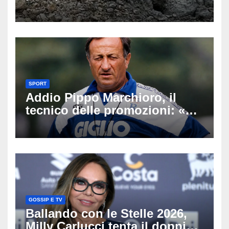
un’escursione: tragedia sul
Latemar davanti alla famiglia
SPORT
Addio Pippo Marchioro, il
tecnico delle promozioni: «Ha
scritto pagine indimenticabili
del nostro calcio»
GOSSIP E TV
Ballando con le Stelle 2026,
Milly Carlucci tenta il doppio