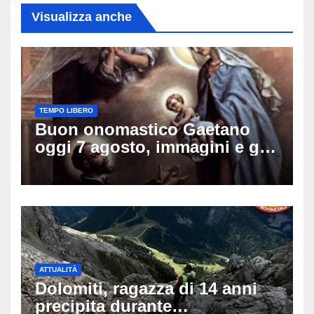
Visualizza anche
TEMPO LIBERO
Buon onomastico Gaetano
oggi 7 agosto, immagini e gif
di auguri da condividere sui
social
ATTUALITÀ
Dolomiti, ragazza di 14 anni
precipita durante