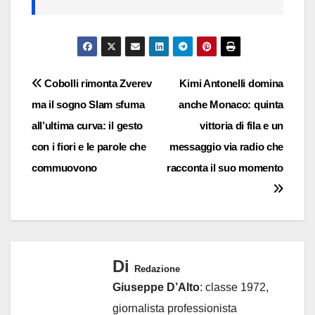
Navigazione
Cobolli rimonta Zverev
Kimi Antonelli domina
ma il sogno Slam sfuma
anche Monaco: quinta
articoli
all’ultima curva: il gesto
vittoria di fila e un
con i fiori e le parole che
messaggio via radio che
commuovono
racconta il suo momento
Di
Redazione
Giuseppe D’Alto
: classe 1972,
giornalista professionista