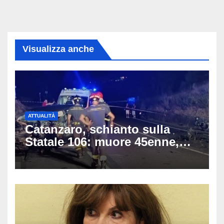
Visualizza anche
ATTUALITÀ
Catanzaro, schianto sulla
Statale 106: muore 45enne,
coinvolti un’auto, un suv e
una moto