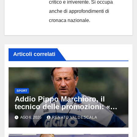
critico e irriverente. Si occupa
anche di approfondimenti di
cronaca nazionale.
Articoli correlati
SPORT
Addio Pippo Marchioro, il
tecnico delle promozioni: «Ha
scritto pagine indimenticabili
AGO 6, 2026
RENATO VALDESCALA
del nostro calcio»