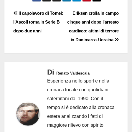
Navigazione
Il capolavoro di Tomei:
Eriksen crolla in campo
l’Ascoli torna in Serie B
cinque anni dopo l’arresto
articoli
dopo due anni
cardiaco: attimi di terrore
in Danimarca-Ucraina
Di
Renato Valdescala
Esperienza nello sport e nella
cronaca locale con quotidiani
salernitani dal 1990. Con il
tempo si è dedicato alla cronaca
estera analizzando i fatti di
maggiore rilievo con spirito