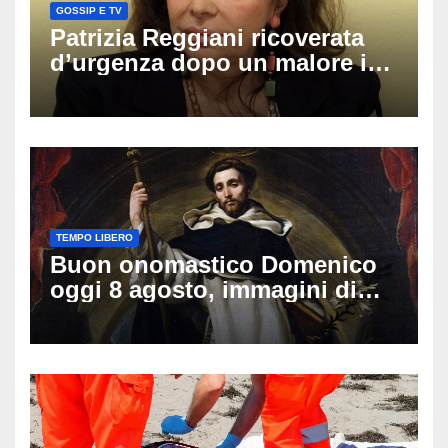
GOSSIP E TV
Patrizia Reggiani ricoverata
d’urgenza dopo un malore in
vacanza: come sta oggi l’ex
Lady Gucci
TEMPO LIBERO
Buon onomastico Domenico
oggi 8 agosto, immagini di
auguri da condividere