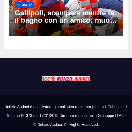
ATTUALITÀ
Gallipoli, scompare mentre fa
il bagno con un amico: muore
a 19 anni dopo 45 minuti di
disperati tentativi di
rianimazione
Notizie Audaci è una testata giornalistica registrata presso il Tribunale di
Salerno N. 373 del 17/01/2019 Direttore responsabile Giuseppe D’Alto
©
Notizie Audaci. All Rights Reserved.