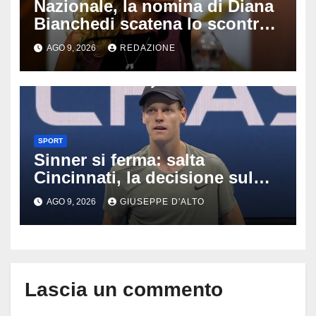
Nazionale, la nomina di Diana
Bianchedi scatena lo scontro
tra Figc e Coni: cosa sta
AGO 9, 2026
REDAZIONE
succedendo
SPORT
Sinner si ferma: salta
Cincinnati, la decisione sul
ginocchio cambia il percorso
AGO 9, 2026
GIUSEPPE D'ALTO
verso gli US Open
Lascia un commento