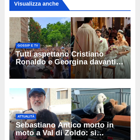
Visualizza anche
GOSSIP E TV
Tutti aspettano Cristiano
Ronaldo e Georgina davanti
alla cattedrale: ma il
matrimonio era di un’altra
coppia
ATTUALITÀ
Sebastiano Antico morto in
moto a Val di Zoldo: si