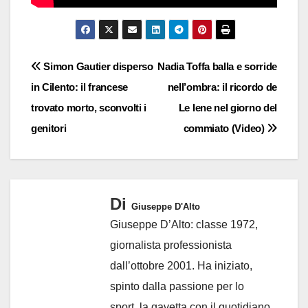
Navigazione
Simon Gautier disperso
Nadia Toffa balla e sorride
in Cilento: il francese
nell’ombra: il ricordo de
articoli
trovato morto, sconvolti i
Le Iene nel giorno del
genitori
commiato (Video)
Di
Giuseppe D'Alto
Giuseppe D’Alto: classe 1972,
giornalista professionista
dall’ottobre 2001. Ha iniziato,
spinto dalla passione per lo
sport, la gavetta con il quotidiano