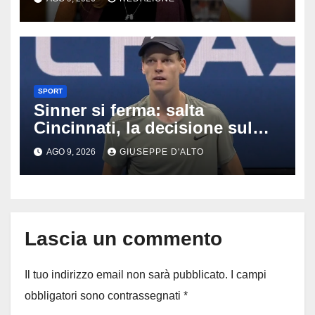
succedendo
SPORT
Sinner si ferma: salta
Cincinnati, la decisione sul
ginocchio cambia il percorso
AGO 9, 2026
GIUSEPPE D'ALTO
verso gli US Open
Lascia un commento
Il tuo indirizzo email non sarà pubblicato.
I campi
obbligatori sono contrassegnati
*