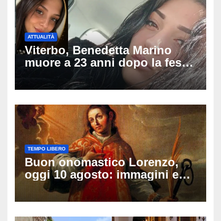
ATTUALITÀ
Viterbo, Benedetta Marino
muore a 23 anni dopo la festa
di compleanno: trovata senza
vita nell’ex consorzio, è giallo
sulle ultime ore
TEMPO LIBERO
Buon onomastico Lorenzo,
oggi 10 agosto: immagini e
gif di auguri da condividere
sui social