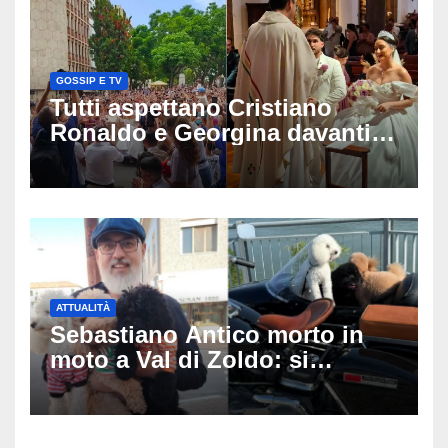
GOSSIP E TV
Tutti aspettano Cristiano
Ronaldo e Georgina davanti
alla cattedrale: ma il
matrimonio era di un’altra
coppia
ATTUALITÀ
Sebastiano Antico morto in
moto a Val di Zoldo: si
schianta con il sidecar, salvi i
due cagnolini