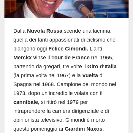
Dalla
Nuvola Rossa
scende una lacrima:
quella dei tanti appassionati di ciclismo che
piangono oggi
Felice Gimondi.
L’anti
Merckx v
inse il
Tour de France n
el 1965,
partendo da gregari, tre volte il
Giro d’Italia
(la prima volta nel 1967) e la
Vuelta
di
Spagna nel 1968. Campione del mondo nel
1973, dopo un’incredibile volata con il
cannibale,
si ritirò nel 1979 per
intraprendere la carriera dirigenziale e di
opinionista televisivo. Gimondi è morto
questo pomeriggio a
i Giardini Naxos
,