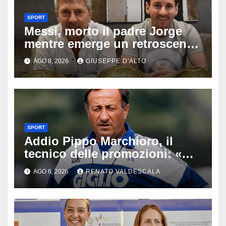
SPORT
Messi, morto il padre Jorge
mentre emerge un retroscena
choc: le minacce di morte al
AGO 8, 2026
GIUSEPPE D'ALTO
fuoriclasse durante i Mondiali
SPORT
Addio Pippo Marchioro, il
tecnico delle promozioni: «Ha
scritto pagine indimenticabili
AGO 6, 2026
RENATO VALDESCALA
del nostro calcio»