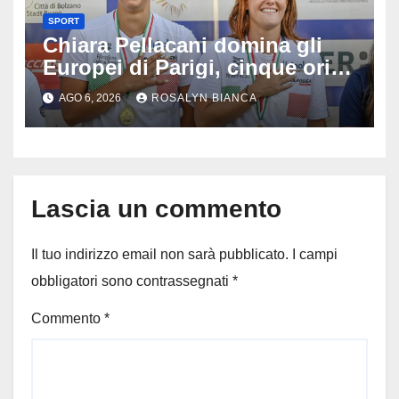
SPORT
Chiara Pellacani domina gli
Europei di Parigi, cinque ori in
cinque gare: ‘Nel sincro siamo
AGO 6, 2026
ROSALYN BIANCA
da medaglia olimpica’
Lascia un commento
Il tuo indirizzo email non sarà pubblicato.
I campi
obbligatori sono contrassegnati
*
Commento
*