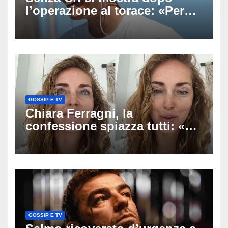
l’operazione al torace: «Per
anni mi sentivo in trappola», il
racconto sul difficile percorso
verso la serenità
GOSSIP E TV
Chiara Ferragni, la
confessione spiazza tutti: «Un
mio ex voleva che mi rifacessi
il seno». Poi svela i ritocchi di
cui si è pentita
GOSSIP E TV