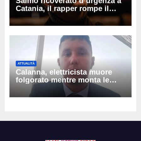
Salmo ricoverato d’urgenza a
Catania, il rapper rompe il
silenzio dopo la notte in
ospedale: come sta e cosa
succede al tour
ATTUALITÀ
Calanna, elettricista muore
folgorato mentre monta le
luminarie della festa: chi era
Fabio Calabrò e cosa è
successo