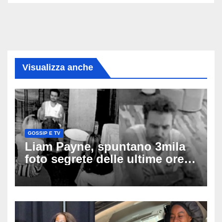
Visualizza anche
GOSSIP E TV
Liam Payne, spuntano 3mila
foto segrete delle ultime ore:
cosa è successo prima della
tragica caduta dall’hotel