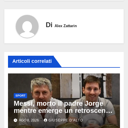
Di
Alex Zattarin
Articoli correlati
SPORT
Messi, morto il padre Jorge
mentre emerge un retroscena
choc: le minacce di morte al
AGO 8, 2026
GIUSEPPE D'ALTO
fuoriclasse durante i Mondiali