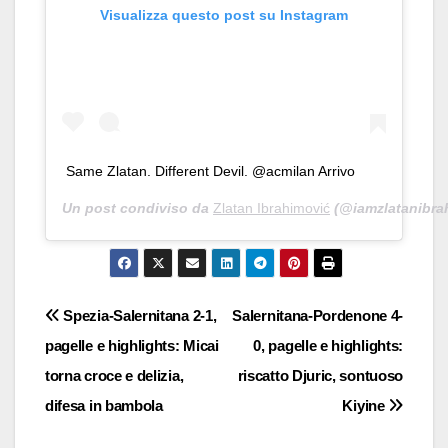
Visualizza questo post su Instagram
Same Zlatan. Different Devil. @acmilan Arrivo
Un post condiviso da
Zlatan Ibrahimović
(@iamzlatanibrah
Navigazione
Spezia-Salernitana 2-1,
Salernitana-Pordenone 4-
pagelle e highlights: Micai
0, pagelle e highlights:
articoli
torna croce e delizia,
riscatto Djuric, sontuoso
difesa in bambola
Kiyine