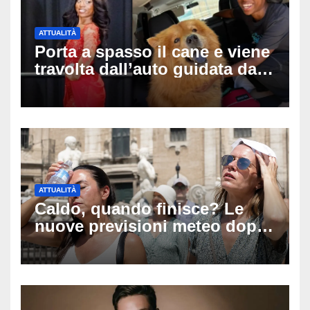
ATTUALITÀ
Porta a spasso il cane e viene
travolta dall’auto guidata da
due bambini di 4 e 6 anni: l’ex
miss Kiara Bowling lotta tra la
vita e la morte
ATTUALITÀ
Caldo, quando finisce? Le
nuove previsioni meteo dopo
Ferragosto: ecco quando
potrebbe arrivare la svolta