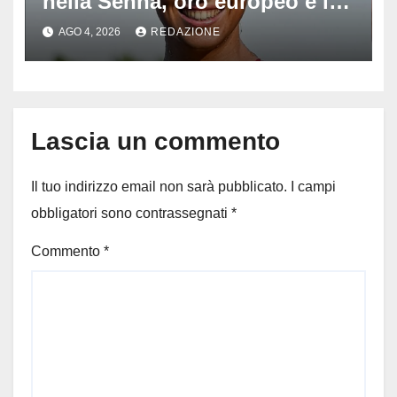
nella Senna, oro europeo e la
stoccata sul fiume di Parigi:
AGO 4, 2026
REDAZIONE
‘Era bella zozza’
Lascia un commento
Il tuo indirizzo email non sarà pubblicato.
I campi
obbligatori sono contrassegnati
*
Commento
*