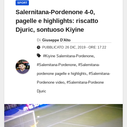
SPORT
Salernitana-Pordenone 4-0,
pagelle e highlights: riscatto
Djuric, sontuoso Kiyine
Di
Giuseppe D'Alto
PUBBLICATO: 26 DIC, 2019 - ORE: 17:22
,
#Kiyine Salernitana-Pordenone
,
#Salernitana-Pordenone
#Salernitana-
,
pordenone pagelle e highlights
#Salernitana-
,
Pordenone video
#Salernitana-Pordeone
Djuric