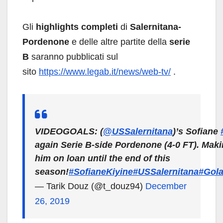
Gli
highlights completi
di
Salernitana-
Pordenone
e delle altre partite della
serie
B
saranno pubblicati sul
sito
https://www.legab.it/news/web-tv/
.
VIDEOGOALS: (
@USSalernitana
)’s Sofiane
again Serie B-side Pordenone (4-0 FT). Makin
him on loan until the end of this
season!
#SofianeKiyine
#USSalernitana
#Gol
— Tarik Douz (@t_douz94)
December
26, 2019