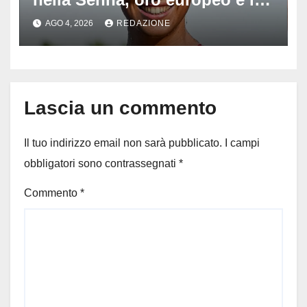
stoccata sul fiume di Parigi:
AGO 4, 2026
REDAZIONE
‘Era bella zozza’
Lascia un commento
Il tuo indirizzo email non sarà pubblicato.
I campi
obbligatori sono contrassegnati
*
Commento
*