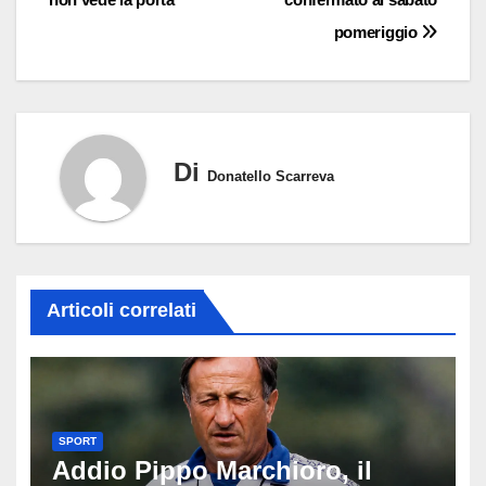
pomeriggio
Di
Donatello Scarreva
Articoli correlati
SPORT
Addio Pippo Marchioro, il