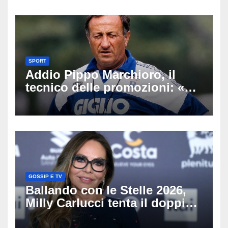
SPORT
Addio Pippo Marchioro, il
tecnico delle promozioni: «Ha
scritto pagine indimenticabili
del nostro calcio»
GOSSIP E TV
Ballando con le Stelle 2026,
Milly Carlucci tenta il doppio
colpo: tra i papabili Ornella