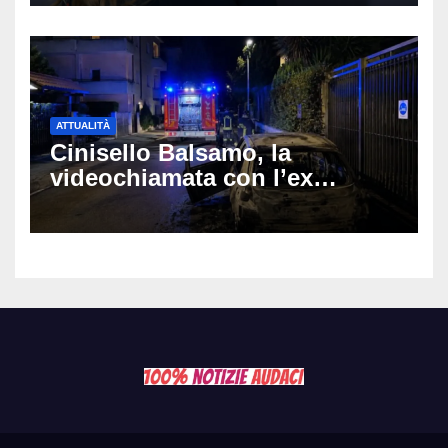
Muti e Monica Guerritore
ATTUALITÀ
Cinisello Balsamo, la
videochiamata con l’ex
fidanzata e il dramma: 35enne
lotta tra la vita e la morte