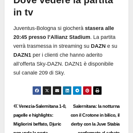
in tv
Juventus-Bologna si giocherà
stasera alle
20:45 presso l’Allianz Stadium
. La partita
verrà trasmessa in streaming su
DAZN
e su
DAZN1
per i clienti che hanno aderito
all’offerta Sky-DAZN. DAZN1 è disponibile
sul canale 209 di Sky.
Navigazione
Venezia-Salernitana 1-0,
Salernitana: la notturna
pagelle e highlights:
con il Crotone in bilico, il
articoli
Migliorini beffato, Djuric
derby con la Juve Stabia
non vede la porta
confermato al sabato