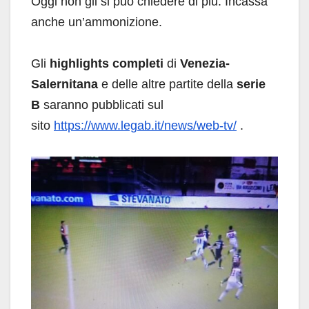
Oggi non gli si può chiedere di più. Incassa
anche un’ammonizione.
Gli
highlights completi
di
Venezia-
Salernitana
e delle altre partite della
serie
B
saranno pubblicati sul
sito
https://www.legab.it/news/web-tv/
.