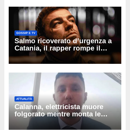
cui si è pentita
GOSSIP E TV
Salmo ricoverato d’urgenza a
Catania, il rapper rompe il
silenzio dopo la notte in
ospedale: come sta e cosa
succede al tour
ATTUALITÀ
Calanna, elettricista muore
folgorato mentre monta le
luminarie della festa: chi era
Fabio Calabrò e cosa è