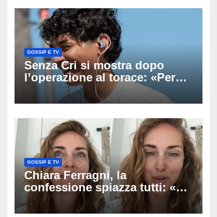
GOSSIP E TV
Senza Cri si mostra dopo
l’operazione al torace: «Per
anni mi sentivo in trappola», il
racconto sul difficile percorso
verso la serenità
GOSSIP E TV
Chiara Ferragni, la
confessione spiazza tutti: «Un
mio ex voleva che mi rifacessi
il seno». Poi svela i ritocchi di