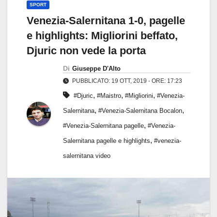
SPORT
Venezia-Salernitana 1-0, pagelle
e highlights: Migliorini beffato,
Djuric non vede la porta
Di
Giuseppe D'Alto
PUBBLICATO: 19 OTT, 2019 - ORE: 17:23
,
,
,
#Djuric
#Maistro
#Migliorini
#Venezia-
,
,
Salernitana
#Venezia-Salernitana Bocalon
,
#Venezia-Salernitana pagelle
#Venezia-
,
Salernitana pagelle e highlights
#venezia-
salernitana video