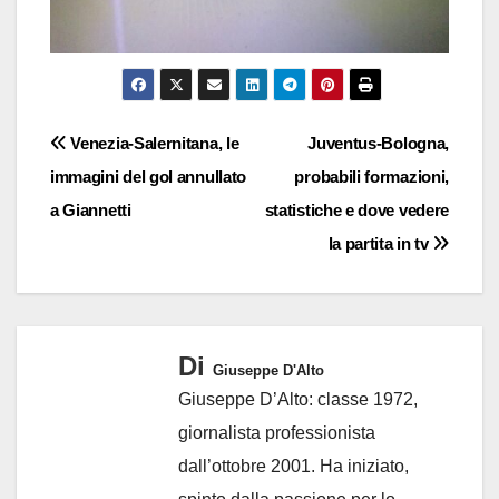
Navigazione
Venezia-Salernitana, le
Juventus-Bologna,
immagini del gol annullato
probabili formazioni,
articoli
a Giannetti
statistiche e dove vedere
la partita in tv
Di
Giuseppe D'Alto
Giuseppe D’Alto: classe 1972,
giornalista professionista
dall’ottobre 2001. Ha iniziato,