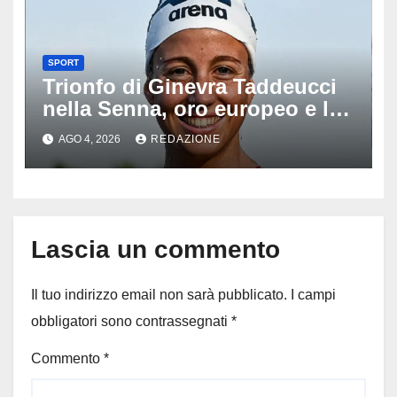
SPORT
Trionfo di Ginevra Taddeucci
nella Senna, oro europeo e la
stoccata sul fiume di Parigi:
AGO 4, 2026
REDAZIONE
‘Era bella zozza’
Lascia un commento
Il tuo indirizzo email non sarà pubblicato.
I campi
obbligatori sono contrassegnati
*
Commento
*