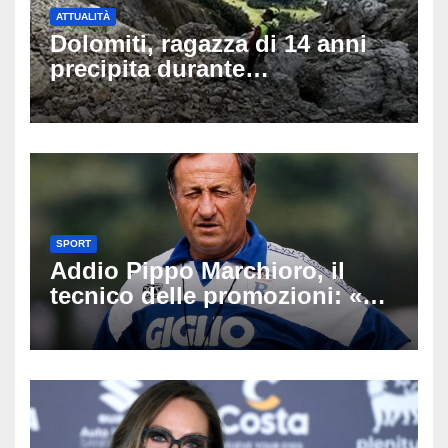
ATTUALITÀ
Dolomiti, ragazza di 14 anni
precipita durante
un’escursione: tragedia sul
Latemar davanti alla famiglia
SPORT
Addio Pippo Marchioro, il
tecnico delle promozioni: «Ha
scritto pagine indimenticabili
del nostro calcio»