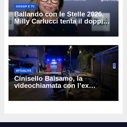
GOSSIP E TV
Ballando con le Stelle 2026,
Milly Carlucci tenta il doppio
colpo: tra i papabili Ornella
Muti e Monica Guerritore
ATTUALITÀ
Cinisello Balsamo, la
videochiamata con l’ex
fidanzata e il dramma: 35enne
lotta tra la vita e la morte