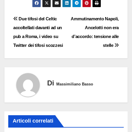
Navigazione
Due tifosi del Celtic
Ammutinamento Napoli,
accoltellati davanti ad un
Ancelotti non era
articoli
pub a Roma, i video su
d’accordo: tensione alle
Twitter dei tifosi scozzesi
stelle
Di
Massimiliano Basso
Articoli correlati