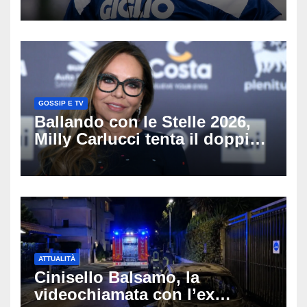
scritto pagine indimenticabili
del nostro calcio»
GOSSIP E TV
Ballando con le Stelle 2026,
Milly Carlucci tenta il doppio
colpo: tra i papabili Ornella
Muti e Monica Guerritore
ATTUALITÀ
Cinisello Balsamo, la
videochiamata con l’ex