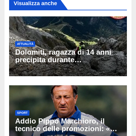
Visualizza anche
ATTUALITÀ
Dolomiti, ragazza di 14 anni
precipita durante
un’escursione: tragedia sul
Latemar davanti alla famiglia
SPORT
Addio Pippo Marchioro, il
tecnico delle promozioni: «Ha