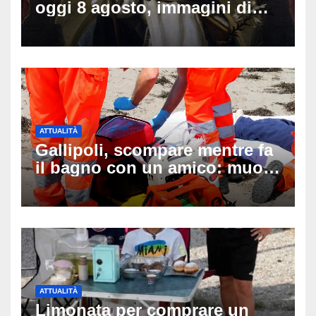
oggi 8 agosto, immagini di
auguri da condividere
ATTUALITÀ
Gallipoli, scompare mentre fa
il bagno con un amico: muore
a 19 anni dopo 45 minuti di
disperati tentativi di
rianimazione
ATTUALITÀ
Limonata per comprare un