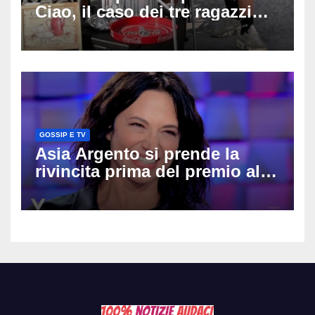
Ciao, il caso dei tre ragazzi
divide l’Italia: Fedriga li invita
in Regione, Vannacci li
difende
GOSSIP E TV
Asia Argento si prende la
rivincita prima del premio alla
carriera: «Mi chiamano
raccomandata e cagna»