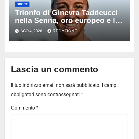
SPORT
Trionfo di Ginevra Taddeucci
nella Senna, oro europeo e la
stoccata sul fiume di Parigi:
AGO 4, 2026
REDAZIONE
‘Era bella zozza’
Lascia un commento
Il tuo indirizzo email non sarà pubblicato.
I campi
obbligatori sono contrassegnati
*
Commento
*