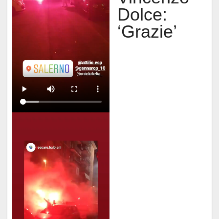
Dolce:
‘Grazie’