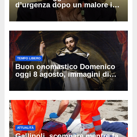
d’urgenza dopo un malore in
vacanza: come sta oggi l’ex
Lady Gucci
TEMPO LIBERO
Buon onomastico Domenico
oggi 8 agosto, immagini di
auguri da condividere
ATTUALITÀ
Gallipoli, scompare mentre fa