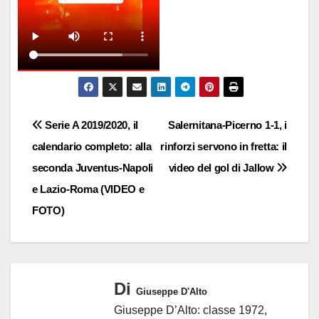
Navigazione
Serie A 2019/2020, il
Salernitana-Picerno 1-1, i
calendario completo: alla
rinforzi servono in fretta: il
articoli
seconda Juventus-Napoli
video del gol di Jallow
e Lazio-Roma (VIDEO e
FOTO)
Di
Giuseppe D'Alto
Giuseppe D’Alto: classe 1972,