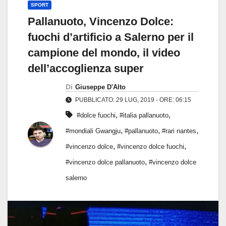
SPORT
Pallanuoto, Vincenzo Dolce:
fuochi d’artificio a Salerno per il
campione del mondo, il video
dell’accoglienza super
Di
Giuseppe D'Alto
PUBBLICATO: 29 LUG, 2019 - ORE: 06:15
,
,
#dolce fuochi
#italia pallanuoto
,
,
,
#mondiali Gwangju
#pallanuoto
#rari nantes
,
,
#vincenzo dolce
#vincenzo dolce fuochi
,
#vincenzo dolce pallanuoto
#vincenzo dolce
salerno