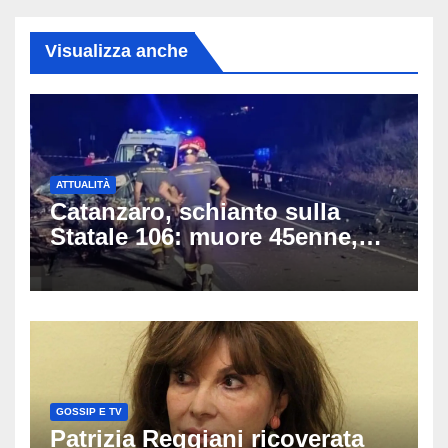
Visualizza anche
ATTUALITÀ
Catanzaro, schianto sulla
Statale 106: muore 45enne,
coinvolti un’auto, un suv e
una moto
GOSSIP E TV
Patrizia Reggiani ricoverata