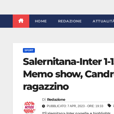
HOME
REDAZIONE
ATTUALIT
SPORT
Salernitana-Inter 1-1
Memo show, Candr
ragazzino
Di
Redazione
PUBBLICATO: 7 APR, 2023 - ORE: 19:33
#Salernitana-Inter pagelle e highlights