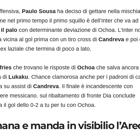
ffensiva,
Paulo Sousa
ha deciso di gettare nella mischi
e nel primo tempo il primo squillo è dell’Inter che va ad
il palo
con determinante deviazione di Ochoa. L’Inter n
 vicina al gol prima con un tiro cross di
Candreva
e poi
ex laziale che termina di poco a lato.
fries
che trovano le risposte di
Ochoa
che salva ancora
a di
Lukaku
. Chance clamorosa anche per i padroni di c
a su assist di
Candreva
. Il finale è incandescente con
iere messicano. sul ribaltamento di fronte Dia conclude
il gol dello 0-2 a tu per tu con Ochoa.
na e manda in visibilio l’Are