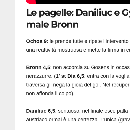
Le pagelle: Daniliuc e G
male Bronn
Ochoa
9
: le prende tutte e ripete l’intervent
una reattività mostruosa e mette la firma in cal
Bronn
4,5
: non accorcia su Gosens in occasi
nerazzurre. (
1′ st Dia
6,5
: entra con la vogli
traversa gli nega la gioia del gol. Nel recupe
non affonda il colpo).
Daniliuc
6,5
: sontuoso, nel finale esce palla 
austriaco ormai è una certezza. L’unica (grav