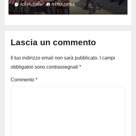
bufera su La Russa: tifosi del
AGO 4, 2026
REDAZIONE
Milan furiosi
Lascia un commento
Il tuo indirizzo email non sarà pubblicato.
I campi
obbligatori sono contrassegnati
*
Commento
*