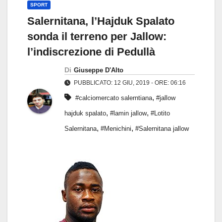
SPORT
Salernitana, l’Hajduk Spalato
sonda il terreno per Jallow:
l’indiscrezione di Pedullà
Di
Giuseppe D'Alto
PUBBLICATO: 12 GIU, 2019 - ORE: 06:16
,
#calciomercato salerntiana
#jallow
,
,
hajduk spalato
#lamin jallow
#Lotito
,
,
Salernitana
#Menichini
#Salernitana jallow