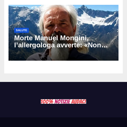
commuove i fan
SALUTE
Morte Manuel Mongini,
l’allergologa avverte: «Non
aspettate di sapere se siete
allergici»