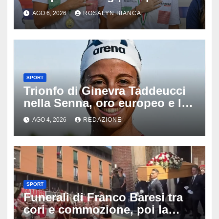
cinque gare: ‘Nel sincro siamo
AGO 6, 2026
ROSALYN BIANCA
da medaglia olimpica’
SPORT
Trionfo di Ginevra Taddeucci
nella Senna, oro europeo e la
stoccata sul fiume di Parigi:
AGO 4, 2026
REDAZIONE
‘Era bella zozza’
SPORT
Funerali di Franco Baresi tra
cori e commozione, poi la