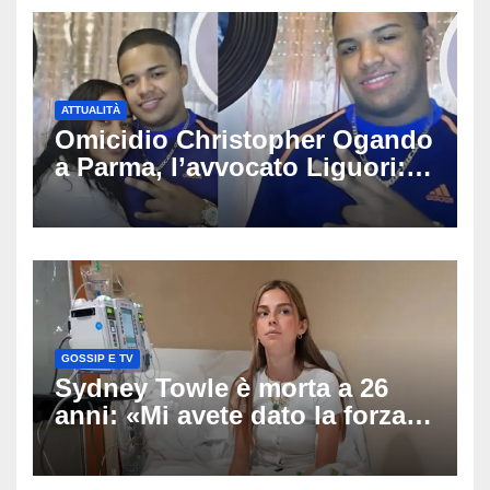
ATTUALITÀ
Omicidio Christopher Ogando
a Parma, l’avvocato Liguori:
«Ogni elemento va
approfondito fino in fondo»,
migliaia di chat al vaglio degli
investigatori
GOSSIP E TV
Sydney Towle è morta a 26
anni: «Mi avete dato la forza
di andare avanti», l’ultimo
messaggio dell’influencer