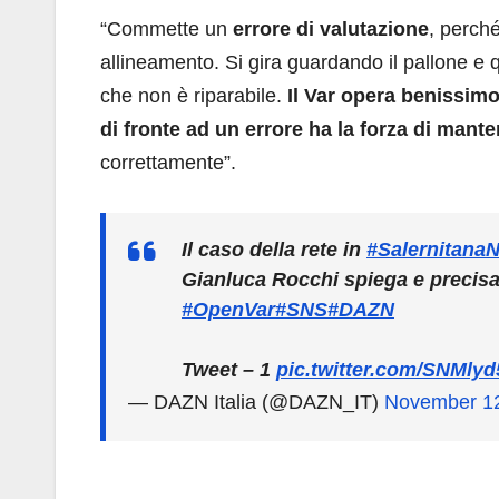
“Commette un
errore di valutazione
, perch
allineamento. Si gira guardando il pallone e
che non è riparabile.
Il Var opera benissim
di fronte ad un errore ha la forza di mant
correttamente”.
Il caso della rete in
#SalernitanaN
Gianluca Rocchi spiega e precisa
#OpenVar
#SNS
#DAZN
Tweet – 1
pic.twitter.com/SNMly
— DAZN Italia (@DAZN_IT)
November 12