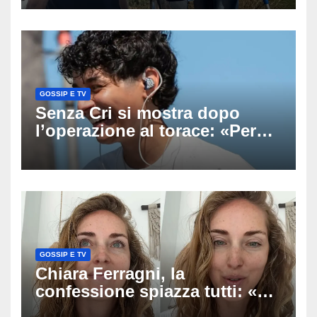
scomparso dopo essere
uscito dall’Inps a Grosseto
GOSSIP E TV
Senza Cri si mostra dopo
l’operazione al torace: «Per
anni mi sentivo in trappola», il
racconto sul difficile percorso
verso la serenità
GOSSIP E TV
Chiara Ferragni, la
confessione spiazza tutti: «Un
mio ex voleva che mi rifacessi