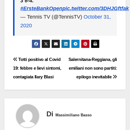
3 6-4.
#ErsteBankOpen
pic.twitter.com/3DHJGftfak
— Tennis TV (@TennisTV)
October 31,
2020
Navigazione
Totti positivo al Covid
Salernitana-Reggiana, gli
19: febbre e lievi sintomi,
emiliani non sono partiti:
articoli
contagiata Ilary Blasi
epilogo inevitabile
Di
Massimiliano Basso