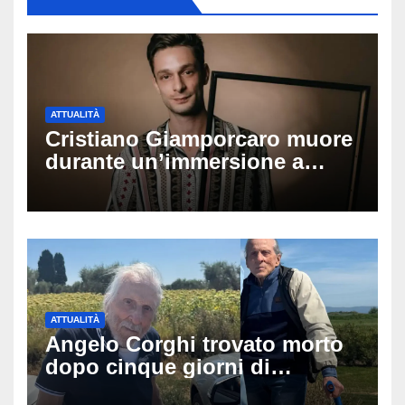
ATTUALITÀ
Cristiano Giamporcaro muore
durante un’immersione a
Lampedusa: aperta
un’inchiesta per omicidio
nautico, cosa emerge sulla
tragedia
ATTUALITÀ
Angelo Corghi trovato morto
dopo cinque giorni di
ricerche: il giallo dell’80enne