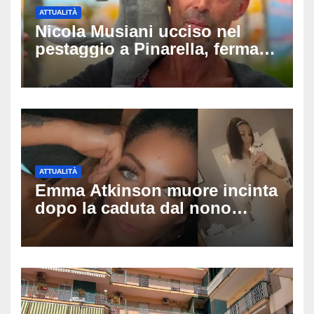
ATTUALITÀ
Nicola Musiani ucciso nel
pestaggio a Pinarella, fermati
quattro giovani: la svolta
dopo video, intercettazioni e
pedinamenti
ATTUALITÀ
Emma Atkinson muore incinta
dopo la caduta dal nono
piano: la figlia nasce 30
minuti dopo e sta bene