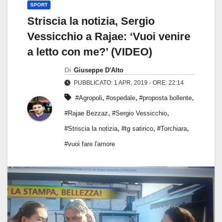
SPORT
Striscia la notizia, Sergio
Vessicchio a Rajae: ‘Vuoi venire
a letto con me?’ (VIDEO)
Di
Giuseppe D'Alto
PUBBLICATO: 1 APR, 2019 - ORE: 22:14
,
,
,
#Agropoli
#ospedale
#proposta bollente
,
,
#Rajae Bezzaz
#Sergio Vessicchio
,
,
,
#Striscia la notizia
#tg satirico
#Torchiara
#vuoi fare l'amore