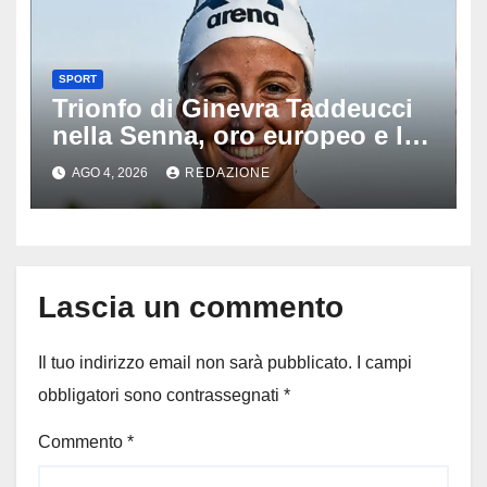
SPORT
Trionfo di Ginevra Taddeucci
nella Senna, oro europeo e la
stoccata sul fiume di Parigi:
AGO 4, 2026
REDAZIONE
‘Era bella zozza’
Lascia un commento
Il tuo indirizzo email non sarà pubblicato.
I campi
obbligatori sono contrassegnati
*
Commento
*