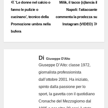
Navigazione
‘Le donne nel calcio o
Milik, il tacco (s)lancia il
fanno le pulizie o
Napoli: l’attaccante
articoli
cucinano’, tecnico della
commenta la prodezza su
Promozione umbra nella
Instagram (VIDEO)
bufera
Di
Giuseppe D'Alto
Giuseppe D’Alto: classe 1972,
giornalista professionista
dall’ottobre 2001. Ha iniziato,
spinto dalla passione per lo
sport, la gavetta con il quotidiano
Cronache del Mezzogiorno dal