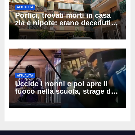
ATTUALITÀ
Portici, trovati morti in casa
zia e nipote: erano deceduti
da giorni, il caldo tra le
ipotesi al vaglio
ATTUALITÀ
Uccide i nonni e poi apre il
fuoco nella scuola, strage di
insegnanti: il possibile
movente dietro il massacro in
Thailandia