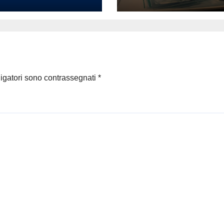
lio andare a
Donno: opere e
e’: il
sculture nel cuor
entone latino
della città
punta a
uistare l’estate
6
ligatori sono contrassegnati
*