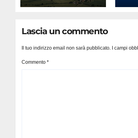
attenzione
‘Vog
nell’intrattenimento
ballar
digitale
torm
che 
Lascia un commento
conq
202
Il tuo indirizzo email non sarà pubblicato.
I campi obb
Commento
*