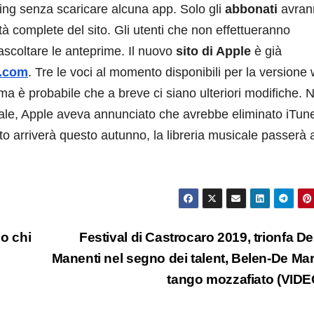
ming senza scaricare alcuna app. Solo gli
abbonati
avran
ità complete del sito. Gli utenti che non effettueranno
coltare le anteprime. Il nuovo
sito di Apple
è già
e.com
. Tre le voci al momento disponibili per la versione
a è probabile che a breve ci siano ulteriori modifiche. N
uale, Apple aveva annunciato che avrebbe eliminato iTun
arriverà questo autunno, la libreria musicale passerà a
co chi
Festival di Castrocaro 2019, trionfa D
Manenti nel segno dei talent, Belen-De Mar
tango mozzafiato (VID