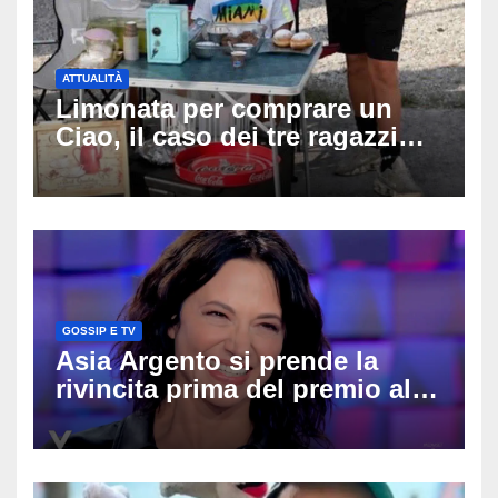
ATTUALITÀ
Limonata per comprare un
Ciao, il caso dei tre ragazzi
divide l’Italia: Fedriga li invita
in Regione, Vannacci li
difende
GOSSIP E TV
Asia Argento si prende la
rivincita prima del premio alla
carriera: «Mi chiamano
raccomandata e cagna»