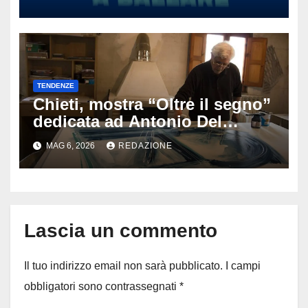
tormentone latino che punta a
conquistare l’estate 2026
TENDENZE
Chieti, mostra “Oltre il segno”
dedicata ad Antonio Del
Donno: opere e sculture nel
MAG 6, 2026
REDAZIONE
cuore della città
Lascia un commento
Il tuo indirizzo email non sarà pubblicato.
I campi
obbligatori sono contrassegnati
*