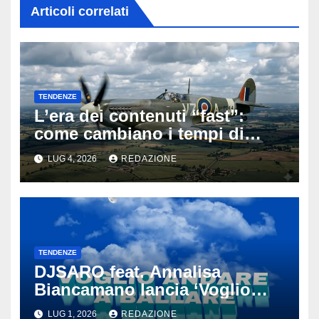
Articoli correlati
TENDENZE
L’era dei contenuti “fast”:
come cambiano i tempi di
attenzione nell’intrattenimento
LUG 4, 2026
REDAZIONE
digitale
TENDENZE
DJSARO feat. Annalisa
Biancamano lancia ‘Voglio
andare a ballare’: il
LUG 1, 2026
REDAZIONE