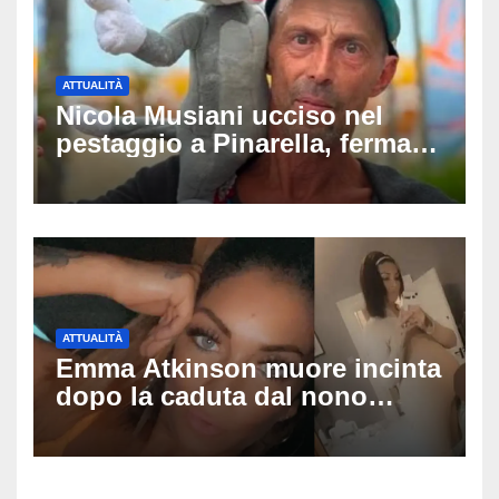
ATTUALITÀ
Nicola Musiani ucciso nel
pestaggio a Pinarella, fermati
quattro giovani: la svolta
dopo video, intercettazioni e
pedinamenti
ATTUALITÀ
Emma Atkinson muore incinta
dopo la caduta dal nono
piano: la figlia nasce 30
minuti dopo e sta bene