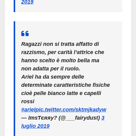
2019
Ragazzi non si tratta affatto di
razzismo, per carità l’attrice che
hanno scelto è molto bella ma
non adatta per il ruolo.
Ariel ha da sempre delle
determinate caratteristiche fisiche
cioè pelle bianco latte e capelli
rossi
#ariel
pic.twitter.com/sktmjkadyw
— IтѕƬєяяу? (@___fairydust)
3
luglio 2019