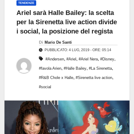
TENDENZE
Ariel sarà Halle Bailey: la scelta
per la Sirenetta live action divide
i social, la posizione del regista
Di
Mario De Santi
PUBBLICATO: 4 LUG, 2019 - ORE: 05:14
,
,
,
,
#Andersen
#Ariel
#Ariel Nera
#Disney
,
,
,
#favola Arien
#Halle Bailey
#La Sirenetta
,
,
#R&B Chole x Halle
#Sirenetta live action
#social