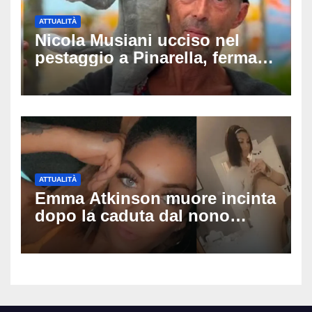
ATTUALITÀ
Nicola Musiani ucciso nel
pestaggio a Pinarella, fermati
quattro giovani: la svolta
dopo video, intercettazioni e
pedinamenti
ATTUALITÀ
Emma Atkinson muore incinta
dopo la caduta dal nono
piano: la figlia nasce 30
minuti dopo e sta bene