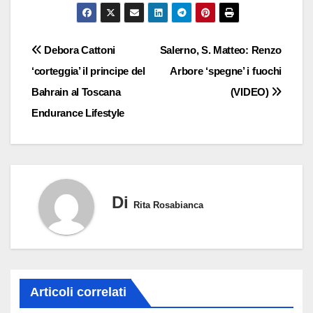
Navigazione
Debora Cattoni
Salerno, S. Matteo: Renzo
‘corteggia’ il principe del
Arbore ‘spegne’ i fuochi
articoli
Bahrain al Toscana
(VIDEO)
Endurance Lifestyle
Di
Rita Rosabianca
Articoli correlati