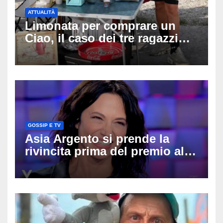
ATTUALITÀ
Limonata per comprare un
Ciao, il caso dei tre ragazzi
divide l’Italia: Fedriga li invita
in Regione, Vannacci li
difende
GOSSIP E TV
Asia Argento si prende la
rivincita prima del premio alla
carriera: «Mi chiamano
raccomandata e cagna»