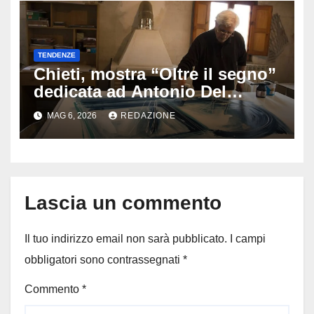
TENDENZE
Chieti, mostra “Oltre il segno”
dedicata ad Antonio Del
Donno: opere e sculture nel
MAG 6, 2026
REDAZIONE
cuore della città
Lascia un commento
Il tuo indirizzo email non sarà pubblicato.
I campi
obbligatori sono contrassegnati
*
Commento
*