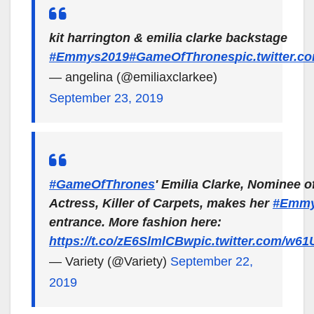
kit harrington & emilia clarke backstage
#Emmys2019
#GameOfThrones
pic.twitter
— angelina (@emiliaxclarkee)
September 23, 2019
#GameOfThrones
' Emilia Clarke, Nominee o
Actress, Killer of Carpets, makes her
#Emm
entrance. More fashion here:
https://t.co/zE6SlmlCBw
pic.twitter.com/w61
— Variety (@Variety)
September 22,
2019