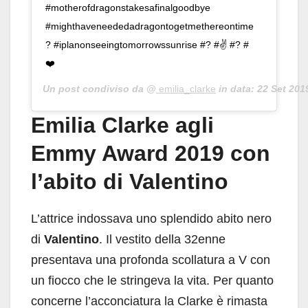
#motherofdragonstakesafinalgoodbye
#mighthaveneededadragontogetmethereontime
? #iplanonseeingtomorrowssunrise #? #✌️ #? #
❤️
Un post condiviso da @
emilia_clarke
in data:
22 Set 201
Emilia Clarke agli
Emmy Award 2019 con
l’abito di Valentino
L’attrice indossava uno splendido abito nero
di
Valentino
. Il vestito della 32enne
presentava una profonda scollatura a V con
un fiocco che le stringeva la vita. Per quanto
concerne l’acconciatura la Clarke è rimasta