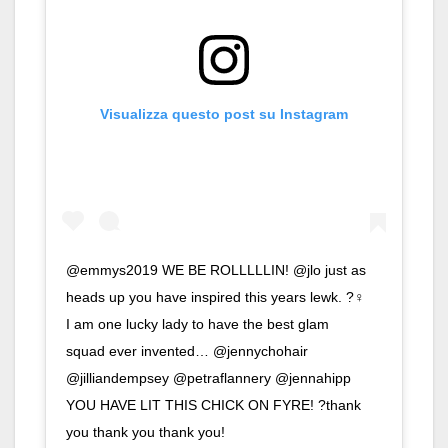
Visualizza questo post su Instagram
@emmys2019 WE BE ROLLLLLIN! @jlo just as
heads up you have inspired this years lewk. ?‍♀️
I am one lucky lady to have the best glam
squad ever invented… @jennychohair
@jilliandempsey @petraflannery @jennahipp
YOU HAVE LIT THIS CHICK ON FYRE! ?thank
you thank you thank you!