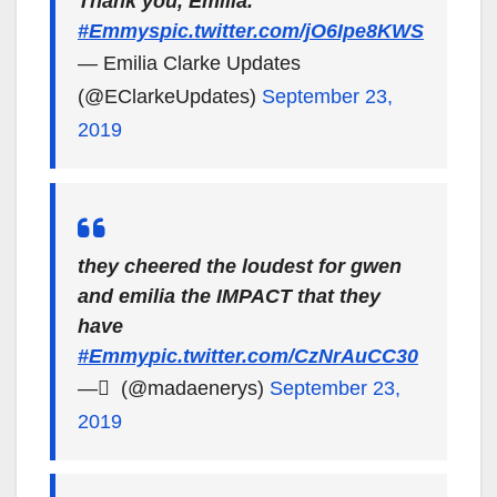
Thank you, Emilia.
#Emmys
pic.twitter.com/jO6Ipe8KWS
— Emilia Clarke Updates
(@EClarkeUpdates)
September 23,
2019
they cheered the loudest for gwen
and emilia the IMPACT that they
have
#Emmy
pic.twitter.com/CzNrAuCC30
— ً (@madaenerys)
September 23,
2019