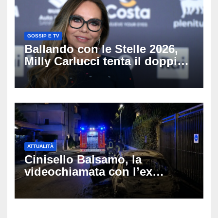
GOSSIP E TV
Ballando con le Stelle 2026,
Milly Carlucci tenta il doppio
colpo: tra i papabili Ornella
Muti e Monica Guerritore
ATTUALITÀ
Cinisello Balsamo, la
videochiamata con l’ex
fidanzata e il dramma: 35enne
lotta tra la vita e la morte