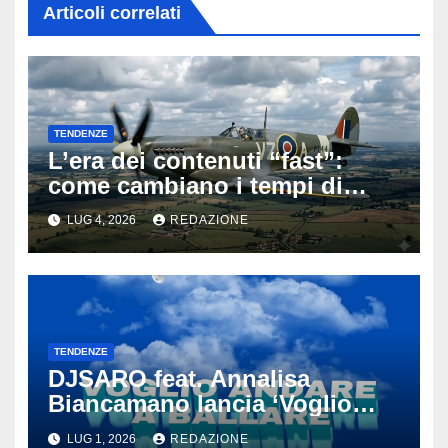
Articoli correlati
TENDENZE
L’era dei contenuti “fast”:
come cambiano i tempi di
attenzione nell’intrattenimento
LUG 4, 2026
REDAZIONE
digitale
TENDENZE
DJSARO feat. Annalisa
Biancamano lancia ‘Voglio
andare a ballare’: il
LUG 1, 2026
REDAZIONE