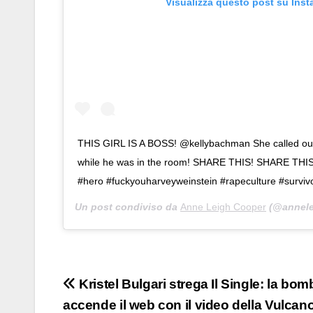
Visualizza questo post su Ins
THIS GIRL IS A BOSS! @kellybachman She called ou
while he was in the room! SHARE THIS! SHARE THI
#hero #fuckyouharveyweinstein #rapeculture #survivo
Un post condiviso da
Anne Leigh Cooper
(@annele
Navigazione
Kristel Bulgari strega Il Single: la bom
accende il web con il video della Vulcan