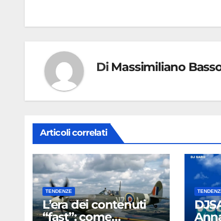
articoli
Di
Massimiliano Bass
Articoli correlati
TENDENZE
TENDENZ
L’era dei contenuti
DJSA
“fast”: come
Anna