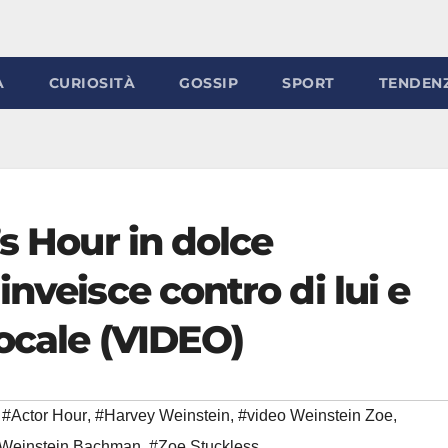
À
CURIOSITÀ
GOSSIP
SPORT
TENDEN
’s Hour in dolce
nveisce contro di lui e
locale (VIDEO)
#Actor Hour
,
#Harvey Weinstein
,
#video Weinstein Zoe
,
Weinstein Bachman
,
#Zoe Stuckless