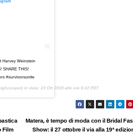
tagram
t Harvey Weinstein
S! SHARE THIS!
rs #survivorsunite
ighcooper) in data:
23 Ott 2019 alle ore 6:22 PDT
bastica
Matera, è tempo di moda con il Bridal Fa
o Film
Show: il 27 ottobre il via alla 19ª edizi