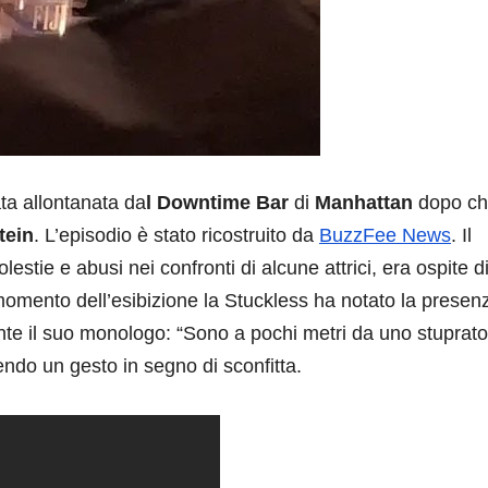
ata allontanata da
l Downtime Bar
di
Manhattan
dopo c
tein
. L’episodio è stato ricostruito da
BuzzFee News
. Il
lestie e abusi nei confronti di alcune attrici, era ospite d
 momento dell’esibizione la Stuckless ha notato la presen
te il suo monologo: “Sono a pochi metri da uno stuprato
cendo un gesto in segno di sconfitta.