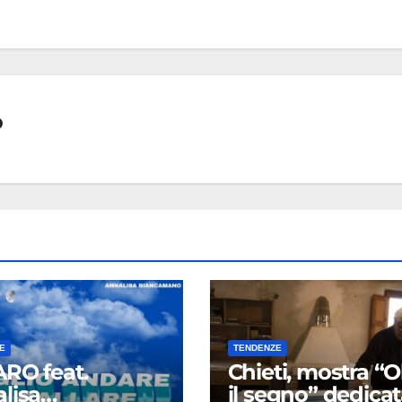
o
E
TENDENZE
RO feat.
Chieti, mostra “O
lisa
il segno” dedica