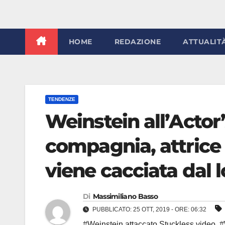
HOME
REDAZIONE
ATTUALIT
TENDENZE
Weinstein all’Actor
compagnia, attrice i
viene cacciata dal 
Di
Massimiliano Basso
PUBBLICATO: 25 OTT, 2019 - ORE: 06:32
#Weinstein attaccato Stuckless video
,
#