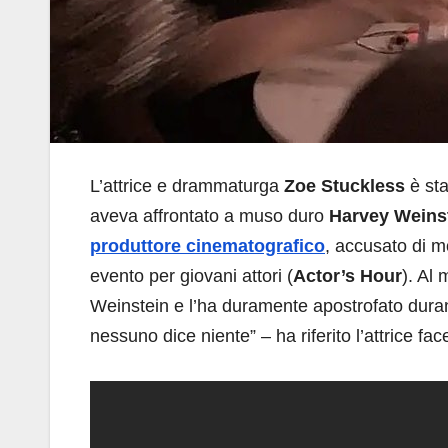
L’attrice e drammaturga
Zoe Stuckless
è st
aveva affrontato a muso duro
Harvey Weins
produttore cinematografico
, accusato di mo
evento per giovani attori (
Actor’s Hour
). Al
Weinstein e l’ha duramente apostrofato duran
nessuno dice niente” – ha riferito l’attrice fa