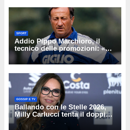
SPORT
Addio Pippo Marchioro, il
tecnico delle promozioni: «Ha
scritto pagine indimenticabili
del nostro calcio»
GOSSIP E TV
Ballando con le Stelle 2026,
Milly Carlucci tenta il doppio
colpo: tra i papabili Ornella
Muti e Monica Guerritore