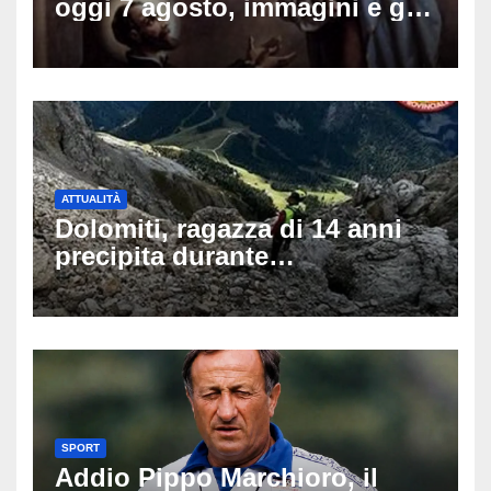
oggi 7 agosto, immagini e gif
di auguri da condividere sui
social
ATTUALITÀ
Dolomiti, ragazza di 14 anni
precipita durante
un’escursione: tragedia sul
Latemar davanti alla famiglia
SPORT
Addio Pippo Marchioro, il