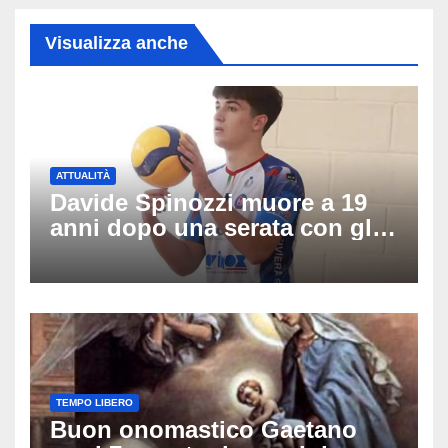
Visualizza anche
ATTUALITÀ
Davide Spinozzi muore a 19
anni dopo una serata con gli
amici: il mistero dello
schianto senza frenata
TEMPO LIBERO
Buon onomastico Gaetano