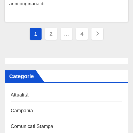
anni originaria di…
Paginazione
1
2
…
4
degli
articoli
Categorie
Attualità
Campania
Comunicati Stampa