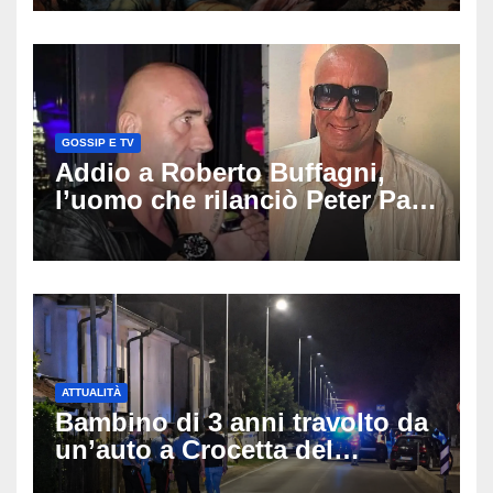
GOSSIP E TV
Addio a Roberto Buffagni,
l’uomo che rilanciò Peter Pan
e Villa delle Rose: aveva 59
anni
ATTUALITÀ
Bambino di 3 anni travolto da
un’auto a Crocetta del
Montello: è gravissimo,