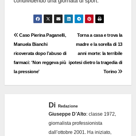
condividendo una giornata di sport.
Navigazione
Caso Pierina Paganelli,
Torna a casa e trova la
Manuela Bianchi
madre e la sorella di 13
articoli
ricoverata dopo l’abuso di
anni morte: la terribile
farmaci: ‘Non reggeva più
ipotesi dietro la tragedia di
la pressione’
Torino
Di
Redazione
Giuseppe D’Alto
: classe 1972,
giornalista professionista
dall’ottobre 2001. Ha iniziato,