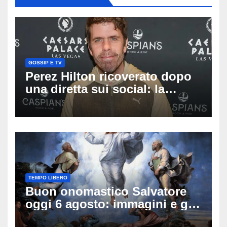
GOSSIP E TV
Perez Hilton ricoverato dopo
una diretta sui social: la
famiglia rompe il silenzio
sulle sue condizioni
TEMPO LIBERO
Buon onomastico Salvatore
oggi 6 agosto: immagini e gif
di auguri da condividere