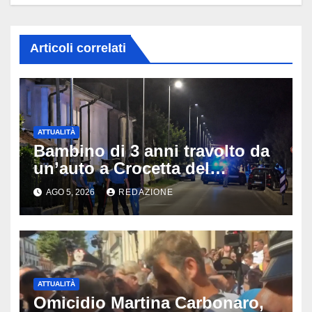
Articoli correlati
ATTUALITÀ
Bambino di 3 anni travolto da
un’auto a Crocetta del
Montello: è gravissimo,
AGO 5, 2026
REDAZIONE
trasportato in elicottero a
Padova
ATTUALITÀ
Omicidio Martina Carbonaro,