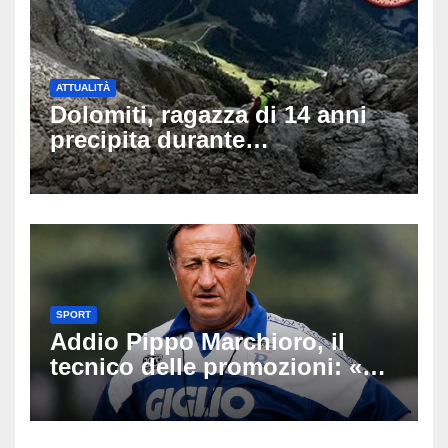
ATTUALITÀ
Dolomiti, ragazza di 14 anni
precipita durante
un’escursione: tragedia sul
Latemar davanti alla famiglia
SPORT
Addio Pippo Marchioro, il
tecnico delle promozioni: «Ha
scritto pagine indimenticabili
del nostro calcio»