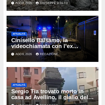
un’escursione: tragedia sul
AGO 6, 2026
GIUSEPPE D'ALTO
Latemar davanti alla famiglia
ATTUALITÀ
Cinisello Balsamo, la
videochiamata con l’ex
fidanzata e il dramma: 35enne
AGO 6, 2026
REDAZIONE
lotta tra la vita e la morte
ATTUALITÀ
Sergio Tia trovato morto in
casa ad Avellino, il giallo della
porta socchiusa: disposta