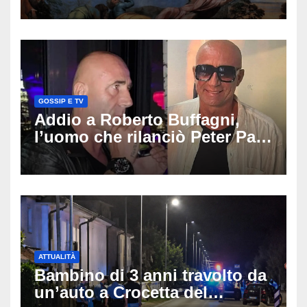
GOSSIP E TV
Addio a Roberto Buffagni,
l’uomo che rilanciò Peter Pan
e Villa delle Rose: aveva 59
anni
ATTUALITÀ
Bambino di 3 anni travolto da
un’auto a Crocetta del