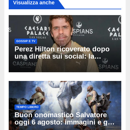
Visualizza anche
GOSSIP E TV
Perez Hilton ricoverato dopo
una diretta sui social: la
famiglia rompe il silenzio
sulle sue condizioni
TEMPO LIBERO
Buon onomastico Salvatore
oggi 6 agosto: immagini e gif
di auguri da condividere