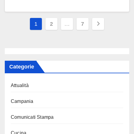
Paginazione
1
2
…
7
degli
articoli
Categorie
Attualità
Campania
Comunicati Stampa
Cucina