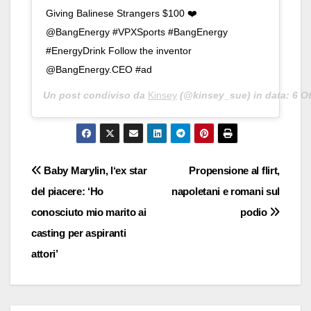
Giving Balinese Strangers $100 ❤️
@BangEnergy #VPXSports #BangEnergy
#EnergyDrink Follow the inventor
@BangEnergy.CEO #ad
Un post condiviso da
Kinsey
(@kinsey_sue) in data:
6 O
Navigazione
Baby Marylin, l‘ex star
Propensione al flirt,
del piacere: ‘Ho
napoletani e romani sul
articoli
conosciuto mio marito ai
podio
casting per aspiranti
attori’