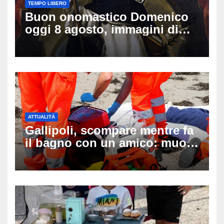
TEMPO LIBERO
Buon onomastico Domenico
oggi 8 agosto, immagini di
auguri da condividere
ATTUALITÀ
Gallipoli, scompare mentre fa
il bagno con un amico: muore
a 19 anni dopo 45 minuti di
disperati tentativi di
rianimazione