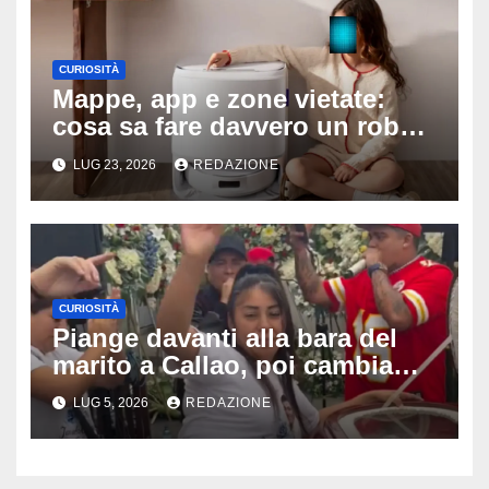
CURIOSITÀ
Mappe, app e zone vietate:
cosa sa fare davvero un robot
aspirapolvere oggi
LUG 23, 2026
REDAZIONE
CURIOSITÀ
Piange davanti alla bara del
marito a Callao, poi cambia
tutto: il gesto della vedova al
LUG 5, 2026
REDAZIONE
funerale divide milioni di
persone