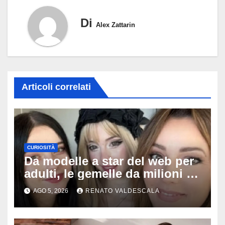
Di
Alex Zattarin
Articoli correlati
CURIOSITÀ
Da modelle a star del web per
adulti, le gemelle da milioni di
follower sorprendono tutti:
AGO 5, 2026
RENATO VALDESCALA
‘Nostra madre ci fotografa e ci
sostiene’