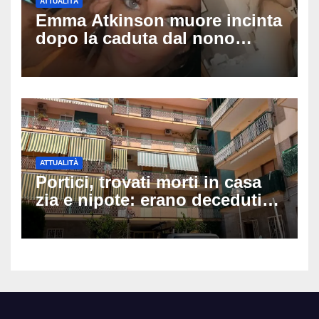
ATTUALITÀ
Emma Atkinson muore incinta
dopo la caduta dal nono
piano: la figlia nasce 30
minuti dopo e sta bene
ATTUALITÀ
Portici, trovati morti in casa
zia e nipote: erano deceduti
da giorni, il caldo tra le
ipotesi al vaglio