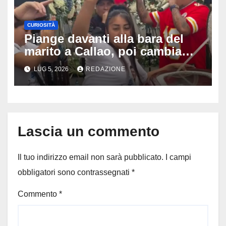
CURIOSITÀ
Piange davanti alla bara del
marito a Callao, poi cambia
tutto: il gesto della vedova al
LUG 5, 2026
REDAZIONE
funerale divide milioni di
persone
Lascia un commento
Il tuo indirizzo email non sarà pubblicato.
I campi
obbligatori sono contrassegnati
*
Commento
*