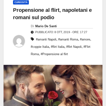
CURIOSITÀ
Propensione al flirt, napoletani e
romani sul podio
Di
Mario De Santi
PUBBLICATO: 8 OTT, 2019 - ORE: 17:27
,
,
,
#amanti Napoli
#amanti Roma
#amore
,
,
,
#coppie Italia
#flirt Italia
#flirt Napoli
#Flirt
,
Roma
#Propensione al flirt