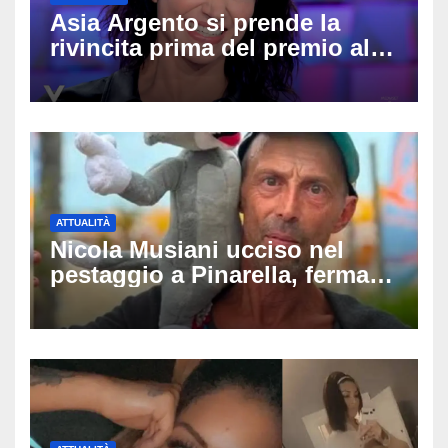
Asia Argento si prende la
rivincita prima del premio alla
carriera: «Mi chiamano
raccomandata e cagna»
ATTUALITÀ
Nicola Musiani ucciso nel
pestaggio a Pinarella, fermati
quattro giovani: la svolta
dopo video, intercettazioni e
pedinamenti