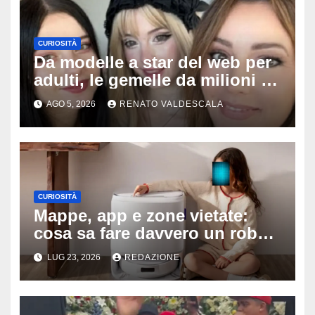
CURIOSITÀ
Da modelle a star del web per
adulti, le gemelle da milioni di
follower sorprendono tutti:
AGO 5, 2026
RENATO VALDESCALA
‘Nostra madre ci fotografa e ci
sostiene’
CURIOSITÀ
Mappe, app e zone vietate:
cosa sa fare davvero un robot
aspirapolvere oggi
LUG 23, 2026
REDAZIONE