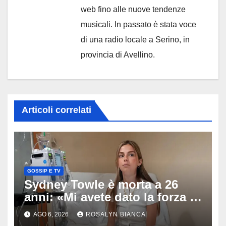
web fino alle nuove tendenze
musicali. In passato è stata voce
di una radio locale a Serino, in
provincia di Avellino.
Articoli correlati
GOSSIP E TV
Sydney Towle è morta a 26
anni: «Mi avete dato la forza di
andare avanti», l’ultimo
AGO 6, 2026
ROSALYN BIANCA
messaggio dell’influencer