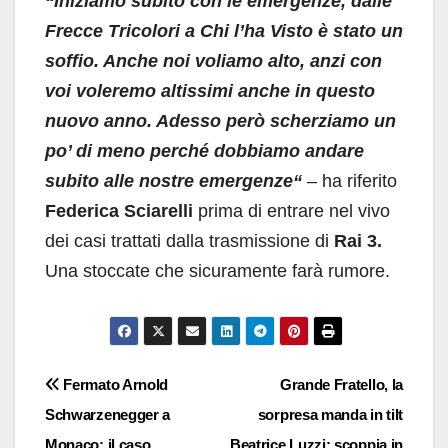
“Iniziamo subito con le emergenze, dalle
Frecce Tricolori a Chi l’ha Visto è stato un
soffio. Anche noi voliamo alto, anzi con
voi voleremo altissimi anche in questo
nuovo anno. Adesso però scherziamo un
po’ di meno perché dobbiamo andare
subito alle nostre emergenze“
– ha riferito
Federica Sciarelli
prima di entrare nel vivo
dei casi trattati dalla trasmissione di
Rai 3.
Una stoccate che sicuramente farà rumore.
Navigazione
Fermato Arnold
Grande Fratello, la
Schwarzenegger a
sorpresa manda in tilt
articoli
Monaco: il caso
Beatrice Luzzi: scoppia in