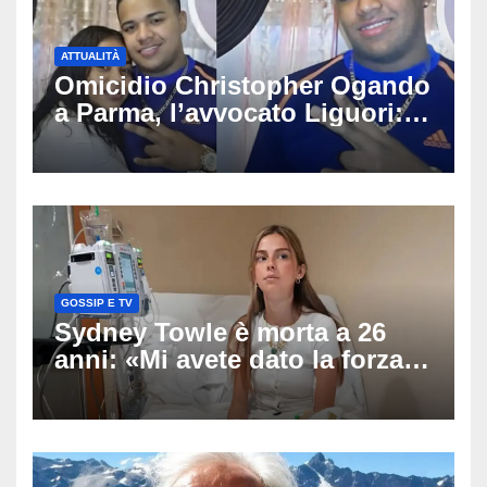
ATTUALITÀ
Omicidio Christopher Ogando
a Parma, l’avvocato Liguori:
«Ogni elemento va
approfondito fino in fondo»,
migliaia di chat al vaglio degli
investigatori
GOSSIP E TV
Sydney Towle è morta a 26
anni: «Mi avete dato la forza
di andare avanti», l’ultimo
messaggio dell’influencer
commuove i fan