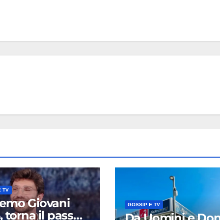
 TV
emo Giovani
GOSSIP E TV
 torna il pass
Da Uomini e Do