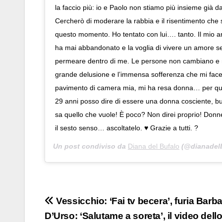
la faccio più: io e Paolo non stiamo più insieme già
Cercherò di moderare la rabbia e il risentimento che 
questo momento. Ho tentato con lui…. tanto. Il mio 
ha mai abbandonato e la voglia di vivere un amore s
permeare dentro di me. Le persone non cambiano e 
grande delusione e l’immensa sofferenza che mi face
pavimento di camera mia, mi ha resa donna… per ques
29 anni posso dire di essere una donna cosciente, b
sa quello che vuole! È poco? Non direi proprio! Donne
il sesto senso… ascoltatelo. ♥️ Grazie a tutti. ?
Un post condiviso da
Diana del Bufalo
(@dianadelb
Navigazione
Vessicchio: ‘Fai tv becera’, furia Barb
D’Urso: ‘Salutame a soreta’, il video dell