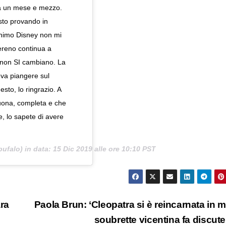
 da un mese e mezzo.
sto provando in
animo Disney non mi
ereno continua a
non SI cambiano. La
va piangere sul
to, lo ringrazio. A
uona, completa e che
, lo sapete di avere
ufalo) in data:
15 Dic 2019 alle ore 10:10 PST
ara
Paola Brun: ‘Cleopatra si è reincarnata in me
o
soubrette vicentina fa discut