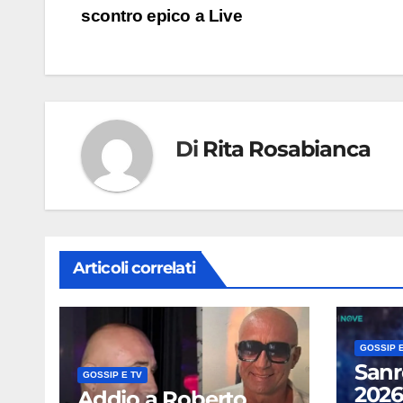
articoli
scontro epico a Live
Di
Rita Rosabianca
Articoli correlati
GOSSIP E
Sanr
GOSSIP E TV
2026,
Addio a Roberto