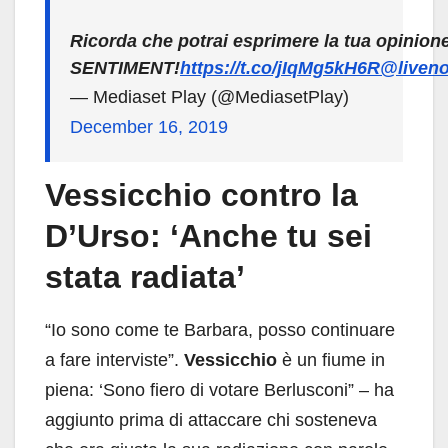
Ricorda che potrai esprimere la tua opinione 
SENTIMENT!
https://t.co/jIqMg5kH6R
@liven
— Mediaset Play (@MediasetPlay)
December 16, 2019
Vessicchio contro la
D’Urso: ‘Anche tu sei
stata radiata’
“Io sono come te Barbara, posso continuare
a fare interviste”.
Vessicchio
è un fiume in
piena: ‘Sono fiero di votare Berlusconi” – ha
aggiunto prima di attaccare chi sosteneva