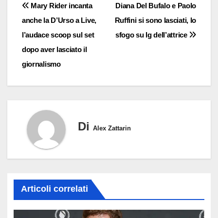
Navigazione
Mary Rider incanta
Diana Del Bufalo e Paolo
anche la D’Urso a Live,
Ruffini si sono lasciati, lo
articoli
l’audace scoop sul set
sfogo su Ig dell’attrice
dopo aver lasciato il
giornalismo
Di
Alex Zattarin
Articoli correlati