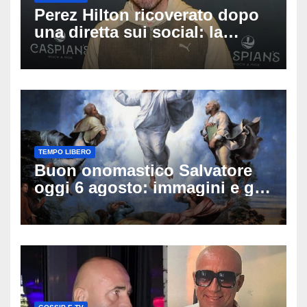
Perez Hilton ricoverato dopo
una diretta sui social: la
famiglia rompe il silenzio
sulle sue condizioni
TEMPO LIBERO
Buon onomastico Salvatore
oggi 6 agosto: immagini e gif
di auguri da condividere