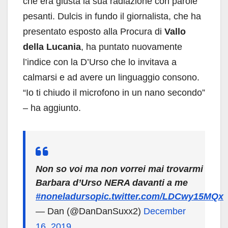
che era giusta la sua radiazione con parole
pesanti. Dulcis in fundo il giornalista, che ha
presentato esposto alla Procura di
Vallo
della Lucania
, ha puntato nuovamente
l’indice con la D’Urso che lo invitava a
calmarsi e ad avere un linguaggio consono.
“Io ti chiudo il microfono in un nano secondo”
– ha aggiunto.
Non so voi ma non vorrei mai trovarmi
Barbara d’Urso NERA davanti a me
#noneladurso
pic.twitter.com/LDCwy15MQx
— Dan (@DanDanSuxx2)
December
16, 2019