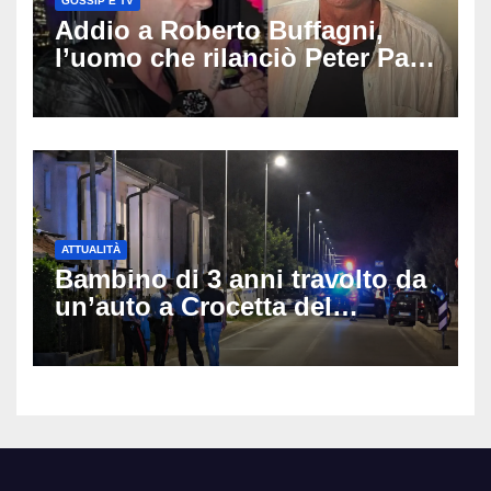
GOSSIP E TV
Addio a Roberto Buffagni,
l’uomo che rilanciò Peter Pan
e Villa delle Rose: aveva 59
anni
ATTUALITÀ
Bambino di 3 anni travolto da
un’auto a Crocetta del
Montello: è gravissimo,
trasportato in elicottero a
Padova