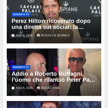
GOSSIP E TV
Perez Hilton ricoverato dopo
una diretta sui social: la
famiglia rompe il silenzio sulle
AGO 6, 2026
ROSALYN BIANCA
sue condizioni
GOSSIP E TV
Addio a Roberto Buffagni,
l’uomo che rilanciò Peter Pan
e Villa delle Rose: aveva 59
AGO 5, 2026
REDAZIONE
anni