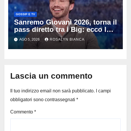
GOSSIP E TV
Sanremo Giovani 2026, torna il
pass diretto tra i Big: ecco la
rivoluzione di Stefano De
AGO 5, 2026
ROSALYN BIANCA
Martino
Lascia un commento
Il tuo indirizzo email non sarà pubblicato.
I campi
obbligatori sono contrassegnati
*
Commento
*