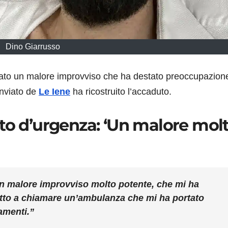
Dino Giarrusso
ato un malore improvviso che ha destato preoccupazion
inviato de
Le Iene
ha ricostruito l’accaduto.
ato d’urgenza: ‘Un malore mol
 un malore improvviso molto potente, che mi ha
retto a chiamare un’ambulanza che mi ha portato
amenti.”