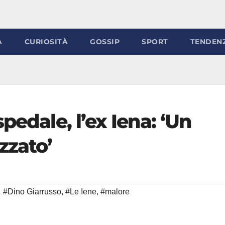
À
CURIOSITÀ
GOSSIP
SPORT
TENDEN
pedale, l’ex Iena: ‘Un
zzato’
#Dino Giarrusso
,
#Le Iene
,
#malore