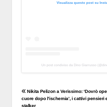
Visualizza questo post su Ins
Un post condiviso da Dino Giarrusso (@din
Navigazione
Nikita Pelizon a Verissimo: ‘Dovrò ope
cuore dopo l’ischemia’, i cattivi pensieri 
articoli
stalker